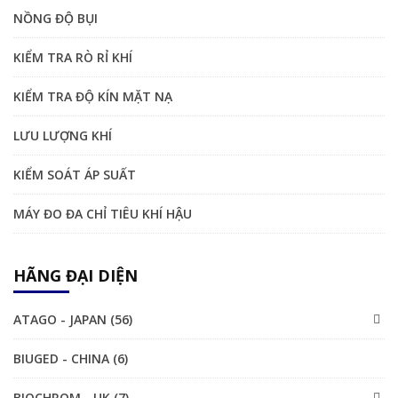
NỒNG ĐỘ BỤI
KIỂM TRA RÒ RỈ KHÍ
KIỂM TRA ĐỘ KÍN MẶT NẠ
LƯU LƯỢNG KHÍ
KIỂM SOÁT ÁP SUẤT
MÁY ĐO ĐA CHỈ TIÊU KHÍ HẬU
HÃNG ĐẠI DIỆN
ATAGO - JAPAN (56)
BIUGED - CHINA (6)
BIOCHROM - UK (7)