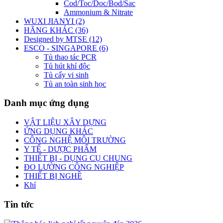
Cod/Toc/Doc/Bod/Sac
Ammonium & Nitrate
WUXI JIANYI (2)
HÃNG KHÁC (36)
Designed by MTSE (12)
ESCO - SINGAPORE (6)
Tủ thao tác PCR
Tủ hút khí độc
Tủ cấy vi sinh
Tủ an toàn sinh học
Danh mục ứng dụng
VẬT LIỆU XÂY DỰNG
ỨNG DỤNG KHÁC
CÔNG NGHỆ MÔI TRƯỜNG
Y TẾ - DƯỢC PHẨM
THIẾT BỊ - DỤNG CỤ CHUNG
ĐO LƯỜNG CÔNG NGHIỆP
THIẾT BỊ NGHỀ
Khí
Tin tức