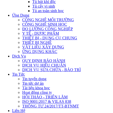
Tủ hút khí độc
Tủ cấy vi sinh
Tủ an toàn sinh học
Ứng Dụng
CÔNG NGHỆ MÔI TRƯỜNG
CÔNG NGHỆ SINH HỌC
ĐO LƯỜNG CÔNG NGHIỆP
Y TẾ - DƯỢC PHẨM
THIẾT BỊ - DỤNG CỤ CHUNG
THIẾT BỊ NGHỀ
VẬT LIỆU XÂY DỰNG
ỨNG DỤNG KHÁC
Dịch Vụ
QUY ĐỊNH BẢO HÀNH
DỊCH VỤ HIỆU CHUẨN
DỊCH VỤ SỬA CHỮA - BẢO TRÌ
Tin Tức
Tin tuyển dụng
Tin tức dự án
Tài liệu khoa học
Hoạt động công ty
HỘI THẢO - TRIỂN LÃM
ISO 9001:2017 & VILAS 838
THÔNG TƯ 24/2017/TT-BTNMT
Liên Hệ