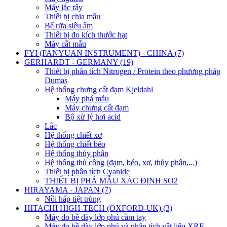
Máy lắc rây
Thiết bị chia mẫu
Bể rữa siêu âm
Thiết bị đo kích thước hạt
Máy cắt mẫu
FYI (FANYUAN INSTRUMENT) - CHINA (7)
GERHARDT - GERMANY (19)
Thiết bị phân tích Nitrogen / Protein theo phương pháp
Dumas
Hệ thống chưng cất đạm Kjeldahl
Máy phá mẫu
Máy chưng cất đạm
Bộ xử lý hơi acid
Lắc
Hệ thống chiết xơ
Hệ thống chiết béo
Hệ thống thủy phân
Hệ thống thủ công (đạm, béo, xơ, thủy phân,...)
Thiết bị phân tích Cyanide
THIẾT BỊ PHÁ MẪU XÁC ĐỊNH SO2
HIRAYAMA - JAPAN (7)
Nồi hấp tiệt trùng
HITACHI HIGH-TECH (OXFORD-UK) (3)
Máy đo bề dày lớp phủ cầm tay
Máy đo bề dày lớp phủ và phân tích vật liệu XRF