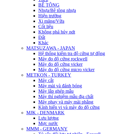
BÊ TÔNG
Nhựa/Bê tông nhựa
Hiện trường
Xi măng/Vữa
Cốt liệu
Không phá hủy ndt
Đất
Khác
MATSUZAWA - JAPAN
Hệ thống kiểm tra độ cứng tự động
Máy đo độ cứng rockwell
Máy đo độ cứng vicker
Máy đo độ cứng micro vicker
METKON - TURKEY
Máy cắt
Máy mài và đánh bóng
Máy lắp ghép mẫu
Máy thí nghiệm mẫu địa chất
Máy phay và máy mài phẳng
Kính hiển vi và máy đo độ cứng
MJK - DENMARK
Lưu lượng
Mực nước
MMM - GERMANY