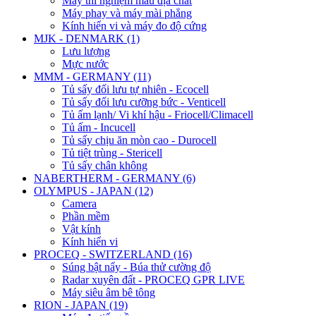
Máy thí nghiệm mẫu địa chất
Máy phay và máy mài phẳng
Kính hiển vi và máy đo độ cứng
MJK - DENMARK (1)
Lưu lượng
Mực nước
MMM - GERMANY (11)
Tủ sấy đối lưu tự nhiên - Ecocell
Tủ sấy đối lưu cưỡng bức - Venticell
Tủ ấm lạnh/ Vi khí hậu - Friocell/Climacell
Tủ ấm - Incucell
Tủ sấy chịu ăn mòn cao - Durocell
Tủ tiệt trùng - Stericell
Tủ sấy chân không
NABERTHERM - GERMANY (6)
OLYMPUS - JAPAN (12)
Camera
Phần mềm
Vật kính
Kính hiển vi
PROCEQ - SWITZERLAND (16)
Súng bật nẩy - Búa thử cường độ
Radar xuyên đất - PROCEQ GPR LIVE
Máy siêu âm bê tông
RION - JAPAN (19)