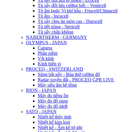
Tủ sấy đối lưu tự nhiên - Ecocell
Tủ sấy đối lưu cưỡng bức - Venticell
Tủ ấm lạnh/ Vi khí hậu - Friocell/Climacell
Tủ ấm - Incucell
Tủ sấy chịu ăn mòn cao - Durocell
Tủ tiệt trùng - Stericell
Tủ sấy chân không
NABERTHERM - GERMANY
OLYMPUS - JAPAN
Camera
Phần mềm
Vật kính
Kính hiển vi
PROCEQ - SWITZERLAND
Súng bật nẩy - Búa thử cường độ
Radar xuyên đất - PROCEQ GPR LIVE
Máy siêu âm bê tông
RION - JAPAN
Máy đo tiếng ồn
Máy đo độ rung
Máy đo độ nhớt
SATO - JAPAN
Nhiệt kế thủy tinh
Nhiệt kế kim loại
Nhiệt kế - Ẩm kế tự ghi