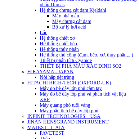
pháp Dumas
Hệ thống chưng cất đạm Kjeldahl
Máy phá mẫu
Máy chưng cất đạm
Bộ xử lý hơi acid
Lắc
Hệ thống chiết xơ
Hệ thống chiết béo
Hệ thống thủy phân
Hệ thống thủ công (đạm, béo, xơ, thủy phân,...)
Thiết bị phân tích Cyanide
THIẾT BỊ PHÁ MẪU XÁC ĐỊNH SO2
HIRAYAMA - JAPAN
Nồi hấp tiệt trùng
HITACHI HIGH-TECH (OXFORD-UK)
Máy đo bề dày lớp phủ cầm tay
Máy đo bề dày lớp phủ và phân tích vật liệu
XRF
Máy quang phổ tuổi vàng
Máy phân tích bề dày lớp phủ
INFINIT TECHNOLOGIES – USA
JINAN HENSGRAND INSTRUMENT
MATEST - ITALY
PAVETEST
Thép