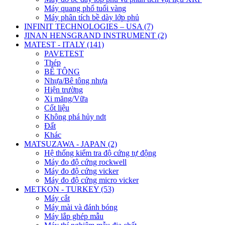
Máy quang phổ tuổi vàng
Máy phân tích bề dày lớp phủ
INFINIT TECHNOLOGIES – USA (7)
JINAN HENSGRAND INSTRUMENT (2)
MATEST - ITALY (141)
PAVETEST
Thép
BÊ TÔNG
Nhựa/Bê tông nhựa
Hiện trường
Xi măng/Vữa
Cốt liệu
Không phá hủy ndt
Đất
Khác
MATSUZAWA - JAPAN (2)
Hệ thống kiểm tra độ cứng tự động
Máy đo độ cứng rockwell
Máy đo độ cứng vicker
Máy đo độ cứng micro vicker
METKON - TURKEY (53)
Máy cắt
Máy mài và đánh bóng
Máy lắp ghép mẫu