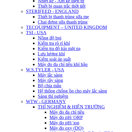
Nhiệt kế - Ẩm kế điện tử
Thiết bị quan trắc thời tiết
STERIFEED - ENGLAND
Thiết bị thanh trùng sữa mẹ
Chai đựng sữa thanh trùng
TECQUIPMENT – UNITED KINGDOM
TSI - USA
Nồng độ bụi
Kiểm tra rò rỉ khí
Kiểm tra độ kín mặt nạ
Lưu lượng khí
Kiểm soát áp suất
Máy đo đa chỉ tiêu khí hậu
W.S.TYLER - USA
Máy lắc sàng
Máy rây sàng
Bộ chia mẫu
Hệ thống chống ồn cho máy lắc sàng
Sàng thí nghiệm
WTW - GERMANY
THÍ NGHIỆM & HIỆN TRƯỜNG
Máy đo đa chỉ tiêu
Máy đo pH/ ORP
Máy đo pH/ ion
Máy đo oxy (DO)