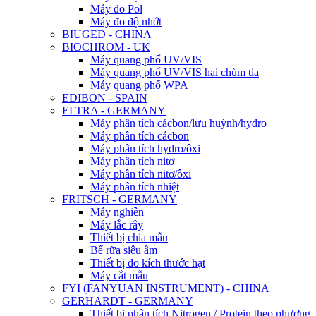
Máy đo Pol
Máy đo độ nhớt
BIUGED - CHINA
BIOCHROM - UK
Máy quang phổ UV/VIS
Máy quang phổ UV/VIS hai chùm tia
Máy quang phổ WPA
EDIBON - SPAIN
ELTRA - GERMANY
Máy phân tích cácbon/lưu huỳnh/hydro
Máy phân tích cácbon
Máy phân tích hydro/ôxi
Máy phân tích nitơ
Máy phân tích nitơ/ôxi
Máy phân tích nhiệt
FRITSCH - GERMANY
Máy nghiền
Máy lắc rây
Thiết bị chia mẫu
Bể rữa siêu âm
Thiết bị đo kích thước hạt
Máy cắt mẫu
FYI (FANYUAN INSTRUMENT) - CHINA
GERHARDT - GERMANY
Thiết bị phân tích Nitrogen / Protein theo phương