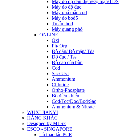
Máy đo độ dẫn điện/Độ mặn/TDS
Máy đo độ đục
Máy phá mẫu cod
Máy đo bod5
Tủ ấm bod
Máy quang phổ
ONLINE
Oxi
Ph/ Orp
Độ dẫn/ Độ mặn/ Tds
Độ đục / Tss
Độ cao của bùn
Cod
Sac/ Uvt
Ammonium
Chloride
Ortho-Phosphate
Bộ điều khiển
Cod/Toc/Doc/Bod/Sac
Ammonium & Nitrate
WUXI JIANYI
HÃNG KHÁC
Designed by MTSE
ESCO - SINGAPORE
Tủ thao tác PCR