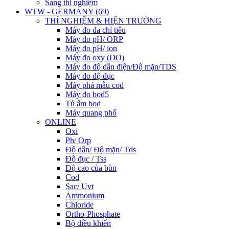
Sàng thí nghiệm
WTW - GERMANY (69)
THÍ NGHIỆM & HIỆN TRƯỜNG
Máy đo đa chỉ tiêu
Máy đo pH/ ORP
Máy đo pH/ ion
Máy đo oxy (DO)
Máy đo độ dẫn điện/Độ mặn/TDS
Máy đo độ đục
Máy phá mẫu cod
Máy đo bod5
Tủ ấm bod
Máy quang phổ
ONLINE
Oxi
Ph/ Orp
Độ dẫn/ Độ mặn/ Tds
Độ đục / Tss
Độ cao của bùn
Cod
Sac/ Uvt
Ammonium
Chloride
Ortho-Phosphate
Bộ điều khiển