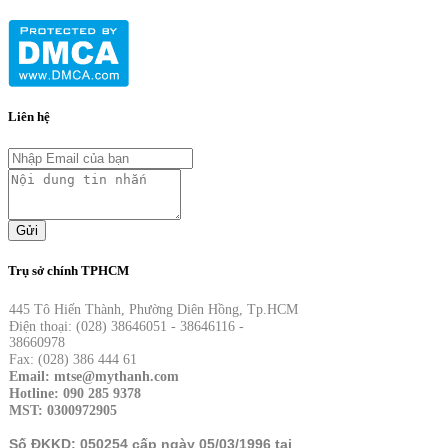
Liên hệ
Gửi
Trụ sở chính TPHCM
445 Tô Hiến Thành, Phường Diên Hồng, Tp.HCM
Điện thoại: (028) 38646051 - 38646116 -
38660978
Fax: (028) 386 444 61
Email: mtse@mythanh.com
Hotline: 090 285 9378
MST: 0300972905
Số ĐKKD: 050254 cấp ngày 05/03/1996 tại