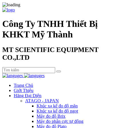
Công Ty TNHH Thiết Bị
KHKT Mỹ Thành
MT SCIENTIFIC EQUIPMENT
CO.,LTD
Trang Chủ
Giới Thiệu
Hãng Đại Diện
ATAGO - JAPAN
Khúc xạ kế đo độ mặn
Khúc xạ kế đo độ ngọt
Máy đo độ Brix
Máy đo phân cực tự động
Máy đo độ Plato