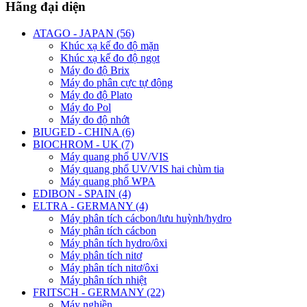
Hãng đại diện
ATAGO - JAPAN (56)
Khúc xạ kế đo độ mặn
Khúc xạ kế đo độ ngọt
Máy đo độ Brix
Máy đo phân cực tự động
Máy đo độ Plato
Máy đo Pol
Máy đo độ nhớt
BIUGED - CHINA (6)
BIOCHROM - UK (7)
Máy quang phổ UV/VIS
Máy quang phổ UV/VIS hai chùm tia
Máy quang phổ WPA
EDIBON - SPAIN (4)
ELTRA - GERMANY (4)
Máy phân tích cácbon/lưu huỳnh/hydro
Máy phân tích cácbon
Máy phân tích hydro/ôxi
Máy phân tích nitơ
Máy phân tích nitơ/ôxi
Máy phân tích nhiệt
FRITSCH - GERMANY (22)
Máy nghiền