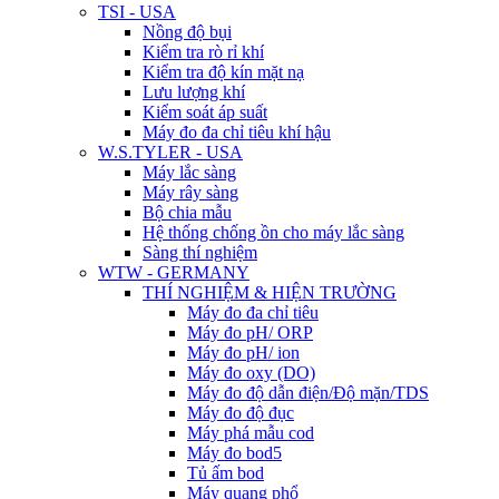
TSI - USA
Nồng độ bụi
Kiểm tra rò rỉ khí
Kiểm tra độ kín mặt nạ
Lưu lượng khí
Kiểm soát áp suất
Máy đo đa chỉ tiêu khí hậu
W.S.TYLER - USA
Máy lắc sàng
Máy rây sàng
Bộ chia mẫu
Hệ thống chống ồn cho máy lắc sàng
Sàng thí nghiệm
WTW - GERMANY
THÍ NGHIỆM & HIỆN TRƯỜNG
Máy đo đa chỉ tiêu
Máy đo pH/ ORP
Máy đo pH/ ion
Máy đo oxy (DO)
Máy đo độ dẫn điện/Độ mặn/TDS
Máy đo độ đục
Máy phá mẫu cod
Máy đo bod5
Tủ ấm bod
Máy quang phổ