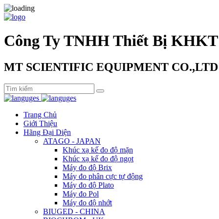
Công Ty TNHH Thiết Bị KHKT
MT SCIENTIFIC EQUIPMENT CO.,LTD
Trang Chủ
Giới Thiệu
Hãng Đại Diện
ATAGO - JAPAN
Khúc xạ kế đo độ mặn
Khúc xạ kế đo độ ngọt
Máy đo độ Brix
Máy đo phân cực tự động
Máy đo độ Plato
Máy đo Pol
Máy đo độ nhớt
BIUGED - CHINA