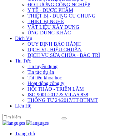
ĐO LƯỜNG CÔNG NGHIỆP
Y TẾ - DƯỢC PHẨM
THIẾT BỊ - DỤNG CỤ CHUNG
THIẾT BỊ NGHỀ
VẬT LIỆU XÂY DỰNG
ỨNG DỤNG KHÁC
Dịch Vụ
QUY ĐỊNH BẢO HÀNH
DỊCH VỤ HIỆU CHUẨN
DỊCH VỤ SỬA CHỮA - BẢO TRÌ
Tin Tức
Tin tuyển dụng
Tin tức dự án
Tài liệu khoa học
Hoạt động công ty
HỘI THẢO - TRIỂN LÃM
ISO 9001:2017 & VILAS 838
THÔNG TƯ 24/2017/TT-BTNMT
Liên Hệ
Trang chủ