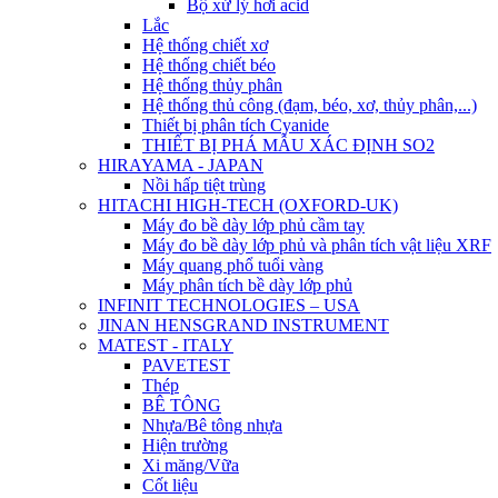
Bộ xử lý hơi acid
Lắc
Hệ thống chiết xơ
Hệ thống chiết béo
Hệ thống thủy phân
Hệ thống thủ công (đạm, béo, xơ, thủy phân,...)
Thiết bị phân tích Cyanide
THIẾT BỊ PHÁ MẪU XÁC ĐỊNH SO2
HIRAYAMA - JAPAN
Nồi hấp tiệt trùng
HITACHI HIGH-TECH (OXFORD-UK)
Máy đo bề dày lớp phủ cầm tay
Máy đo bề dày lớp phủ và phân tích vật liệu XRF
Máy quang phổ tuổi vàng
Máy phân tích bề dày lớp phủ
INFINIT TECHNOLOGIES – USA
JINAN HENSGRAND INSTRUMENT
MATEST - ITALY
PAVETEST
Thép
BÊ TÔNG
Nhựa/Bê tông nhựa
Hiện trường
Xi măng/Vữa
Cốt liệu