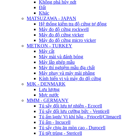
Không phá hủy ndt
Đất
Khác
MATSUZAWA - JAPAN
Hệ thống kiểm tra độ cứng tự động
Máy đo độ cứng rockwell
Máy đo độ cứng vicker
Máy đo độ cứng micro vicker
METKON - TURKEY
Máy cắt
Máy mài và đánh bóng
Máy lắp ghép mẫu
Máy thí nghiệm mẫu địa chất
Máy phay và máy mài phẳng
Kính hiển vi và máy đo độ cứng
MJK - DENMARK
Lưu lượng
Mực nước
MMM - GERMANY
Tủ sấy đối lưu tự nhiên - Ecocell
Tủ sấy đối lưu cưỡng bức - Venticell
Tủ ấm lạnh/ Vi khí hậu - Friocell/Climacell
Tủ ấm - Incucell
Tủ sấy chịu ăn mòn cao - Durocell
Tủ tiệt trùng - Stericell