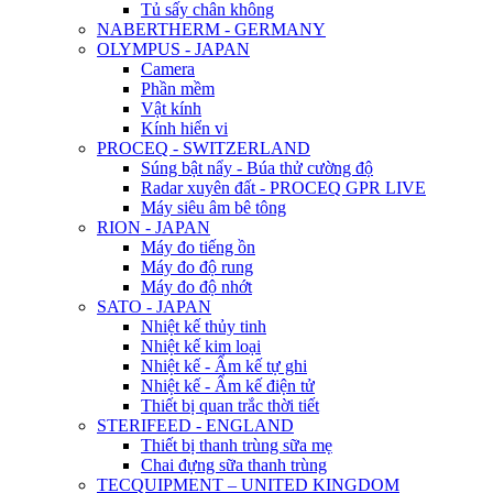
Tủ sấy chân không
NABERTHERM - GERMANY
OLYMPUS - JAPAN
Camera
Phần mềm
Vật kính
Kính hiển vi
PROCEQ - SWITZERLAND
Súng bật nẩy - Búa thử cường độ
Radar xuyên đất - PROCEQ GPR LIVE
Máy siêu âm bê tông
RION - JAPAN
Máy đo tiếng ồn
Máy đo độ rung
Máy đo độ nhớt
SATO - JAPAN
Nhiệt kế thủy tinh
Nhiệt kế kim loại
Nhiệt kế - Ẩm kế tự ghi
Nhiệt kế - Ẩm kế điện tử
Thiết bị quan trắc thời tiết
STERIFEED - ENGLAND
Thiết bị thanh trùng sữa mẹ
Chai đựng sữa thanh trùng
TECQUIPMENT – UNITED KINGDOM