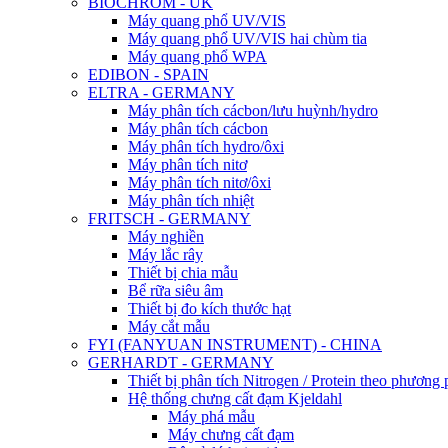
BIOCHROM - UK
Máy quang phổ UV/VIS
Máy quang phổ UV/VIS hai chùm tia
Máy quang phổ WPA
EDIBON - SPAIN
ELTRA - GERMANY
Máy phân tích cácbon/lưu huỳnh/hydro
Máy phân tích cácbon
Máy phân tích hydro/ôxi
Máy phân tích nitơ
Máy phân tích nitơ/ôxi
Máy phân tích nhiệt
FRITSCH - GERMANY
Máy nghiền
Máy lắc rây
Thiết bị chia mẫu
Bể rữa siêu âm
Thiết bị đo kích thước hạt
Máy cắt mẫu
FYI (FANYUAN INSTRUMENT) - CHINA
GERHARDT - GERMANY
Thiết bị phân tích Nitrogen / Protein theo phươn
Hệ thống chưng cất đạm Kjeldahl
Máy phá mẫu
Máy chưng cất đạm