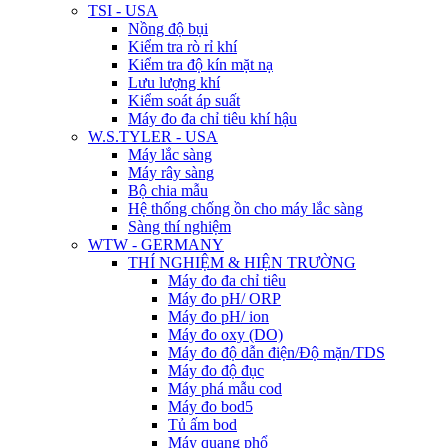
TSI - USA
Nồng độ bụi
Kiểm tra rò rỉ khí
Kiểm tra độ kín mặt nạ
Lưu lượng khí
Kiểm soát áp suất
Máy đo đa chỉ tiêu khí hậu
W.S.TYLER - USA
Máy lắc sàng
Máy rây sàng
Bộ chia mẫu
Hệ thống chống ồn cho máy lắc sàng
Sàng thí nghiệm
WTW - GERMANY
THÍ NGHIỆM & HIỆN TRƯỜNG
Máy đo đa chỉ tiêu
Máy đo pH/ ORP
Máy đo pH/ ion
Máy đo oxy (DO)
Máy đo độ dẫn điện/Độ mặn/TDS
Máy đo độ đục
Máy phá mẫu cod
Máy đo bod5
Tủ ấm bod
Máy quang phổ