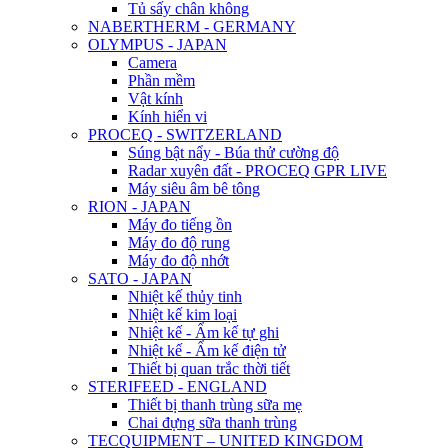
Tủ sấy chân không
NABERTHERM - GERMANY
OLYMPUS - JAPAN
Camera
Phần mềm
Vật kính
Kính hiển vi
PROCEQ - SWITZERLAND
Súng bật nẩy - Búa thử cường độ
Radar xuyên đất - PROCEQ GPR LIVE
Máy siêu âm bê tông
RION - JAPAN
Máy đo tiếng ồn
Máy đo độ rung
Máy đo độ nhớt
SATO - JAPAN
Nhiệt kế thủy tinh
Nhiệt kế kim loại
Nhiệt kế - Ẩm kế tự ghi
Nhiệt kế - Ẩm kế điện tử
Thiết bị quan trắc thời tiết
STERIFEED - ENGLAND
Thiết bị thanh trùng sữa mẹ
Chai đựng sữa thanh trùng
TECQUIPMENT – UNITED KINGDOM