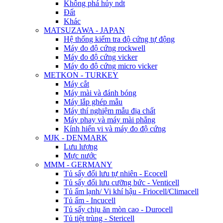
Không phá hủy ndt
Đất
Khác
MATSUZAWA - JAPAN
Hệ thống kiểm tra độ cứng tự động
Máy đo độ cứng rockwell
Máy đo độ cứng vicker
Máy đo độ cứng micro vicker
METKON - TURKEY
Máy cắt
Máy mài và đánh bóng
Máy lắp ghép mẫu
Máy thí nghiệm mẫu địa chất
Máy phay và máy mài phẳng
Kính hiển vi và máy đo độ cứng
MJK - DENMARK
Lưu lượng
Mực nước
MMM - GERMANY
Tủ sấy đối lưu tự nhiên - Ecocell
Tủ sấy đối lưu cưỡng bức - Venticell
Tủ ấm lạnh/ Vi khí hậu - Friocell/Climacell
Tủ ấm - Incucell
Tủ sấy chịu ăn mòn cao - Durocell
Tủ tiệt trùng - Stericell