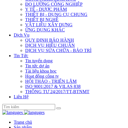
ĐO LƯỜNG CÔNG NGHIỆP
Y TẾ - DƯỢC PHẨM
THIẾT BỊ - DỤNG CỤ CHUNG
THIẾT BỊ NGHỀ
VẬT LIỆU XÂY DỰNG
ỨNG DỤNG KHÁC
Dịch Vụ
QUY ĐỊNH BẢO HÀNH
DỊCH VỤ HIỆU CHUẨN
DỊCH VỤ SỬA CHỮA - BẢO TRÌ
Tin Tức
Tin tuyển dụng
Tin tức dự án
Tài liệu khoa học
Hoạt động công ty
HỘI THẢO - TRIỂN LÃM
ISO 9001:2017 & VILAS 838
THÔNG TƯ 24/2017/TT-BTNMT
Liên Hệ
Trang chủ
Sản phẩm