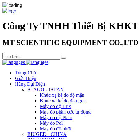
Công Ty TNHH Thiết Bị KHKT
MT SCIENTIFIC EQUIPMENT CO.,LTD
Trang Chủ
Giới Thiệu
Hãng Đại Diện
ATAGO - JAPAN
Khúc xạ kế đo độ mặn
Khúc xạ kế đo độ ngọt
Máy đo độ Brix
Máy đo phân cực tự động
Máy đo độ Plato
Máy đo Pol
Máy đo độ nhớt
BIUGED - CHINA