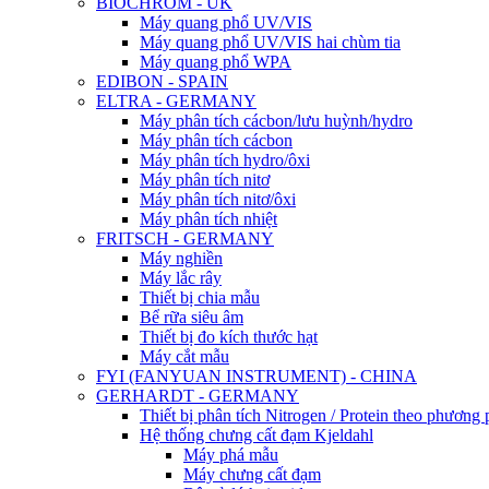
BIOCHROM - UK
Máy quang phổ UV/VIS
Máy quang phổ UV/VIS hai chùm tia
Máy quang phổ WPA
EDIBON - SPAIN
ELTRA - GERMANY
Máy phân tích cácbon/lưu huỳnh/hydro
Máy phân tích cácbon
Máy phân tích hydro/ôxi
Máy phân tích nitơ
Máy phân tích nitơ/ôxi
Máy phân tích nhiệt
FRITSCH - GERMANY
Máy nghiền
Máy lắc rây
Thiết bị chia mẫu
Bể rữa siêu âm
Thiết bị đo kích thước hạt
Máy cắt mẫu
FYI (FANYUAN INSTRUMENT) - CHINA
GERHARDT - GERMANY
Thiết bị phân tích Nitrogen / Protein theo phươn
Hệ thống chưng cất đạm Kjeldahl
Máy phá mẫu
Máy chưng cất đạm