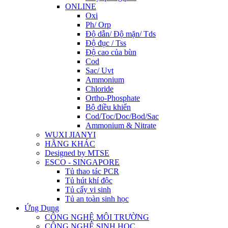
ONLINE
Oxi
Ph/ Orp
Độ dẫn/ Độ mặn/ Tds
Độ đục / Tss
Độ cao của bùn
Cod
Sac/ Uvt
Ammonium
Chloride
Ortho-Phosphate
Bộ điều khiển
Cod/Toc/Doc/Bod/Sac
Ammonium & Nitrate
WUXI JIANYI
HÃNG KHÁC
Designed by MTSE
ESCO - SINGAPORE
Tủ thao tác PCR
Tủ hút khí độc
Tủ cấy vi sinh
Tủ an toàn sinh học
Ứng Dụng
CÔNG NGHỆ MÔI TRƯỜNG
CÔNG NGHỆ SINH HỌC