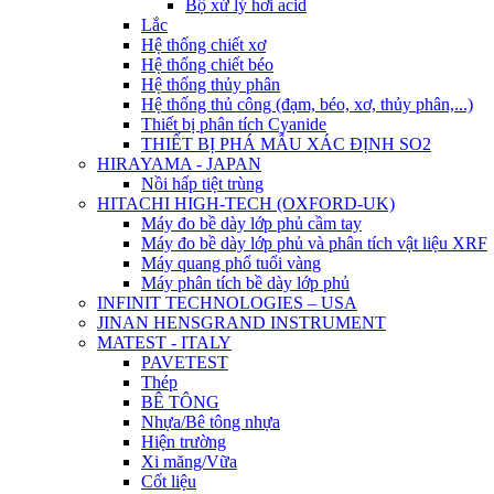
Bộ xử lý hơi acid
Lắc
Hệ thống chiết xơ
Hệ thống chiết béo
Hệ thống thủy phân
Hệ thống thủ công (đạm, béo, xơ, thủy phân,...)
Thiết bị phân tích Cyanide
THIẾT BỊ PHÁ MẪU XÁC ĐỊNH SO2
HIRAYAMA - JAPAN
Nồi hấp tiệt trùng
HITACHI HIGH-TECH (OXFORD-UK)
Máy đo bề dày lớp phủ cầm tay
Máy đo bề dày lớp phủ và phân tích vật liệu XRF
Máy quang phổ tuổi vàng
Máy phân tích bề dày lớp phủ
INFINIT TECHNOLOGIES – USA
JINAN HENSGRAND INSTRUMENT
MATEST - ITALY
PAVETEST
Thép
BÊ TÔNG
Nhựa/Bê tông nhựa
Hiện trường
Xi măng/Vữa
Cốt liệu