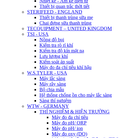
Nhiệt kế - Ẩm kế điện tử
Thiết bị quan trắc thời tiết
STERIFEED - ENGLAND
Thiết bị thanh trùng sữa mẹ
Chai đựng sữa thanh trùng
TECQUIPMENT – UNITED KINGDOM
TSI - USA
Nồng độ bụi
Kiểm tra rò rỉ khí
Kiểm tra độ kín mặt nạ
Lưu lượng khí
Kiểm soát áp suất
Máy đo đa chỉ tiêu khí hậu
W.S.TYLER - USA
Máy lắc sàng
Máy rây sàng
Bộ chia mẫu
Hệ thống chống ồn cho máy lắc sàng
Sàng thí nghiệm
WTW - GERMANY
THÍ NGHIỆM & HIỆN TRƯỜNG
Máy đo đa chỉ tiêu
Máy đo pH/ ORP
Máy đo pH/ ion
Máy đo oxy (DO)