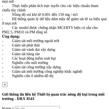
mọi nơi
- Thực hiện phân tích trực tuyến cho các hiệu chuẩn tham
chiếu tùy chỉnh
- Nồng độ sol khí từ 0,001 đến 150 mg / m3
- Hệ thống quản lý dữ liệu đám mây để giám sát từ xa hiệu quả
ở mọi nơi
- Các model được chứng nhận MCERTS hiện có sẵn cho
PM2.5, PM10 và PM tổng số
Ứng dụng:
- Giám sát môi trường ngoài trời
- Giám sát phát thải
- Giám sát vành đai xây dựng
- Giám sát hàng rào
- Các hoạt động kiểm soát bụi
- Nghiên cứu môi trường
- Giám sát công trường xây dựng
- Giám sát môi trường công nghiệp khắc nghiệt
- Nghiên cứu ô nhiễm đô thị
×
Gửi thông tin liên hệ Thiết bị quan trắc nồng độ bụi trong môi
trường - DRX 8543
Name
*