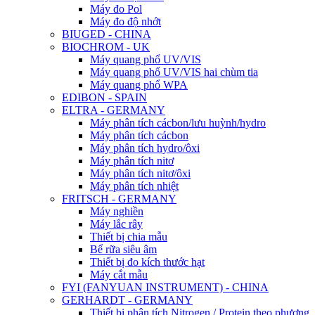
Máy đo Pol
Máy đo độ nhớt
BIUGED - CHINA
BIOCHROM - UK
Máy quang phổ UV/VIS
Máy quang phổ UV/VIS hai chùm tia
Máy quang phổ WPA
EDIBON - SPAIN
ELTRA - GERMANY
Máy phân tích cácbon/lưu huỳnh/hydro
Máy phân tích cácbon
Máy phân tích hydro/ôxi
Máy phân tích nitơ
Máy phân tích nitơ/ôxi
Máy phân tích nhiệt
FRITSCH - GERMANY
Máy nghiền
Máy lắc rây
Thiết bị chia mẫu
Bể rữa siêu âm
Thiết bị đo kích thước hạt
Máy cắt mẫu
FYI (FANYUAN INSTRUMENT) - CHINA
GERHARDT - GERMANY
Thiết bị phân tích Nitrogen / Protein theo phương