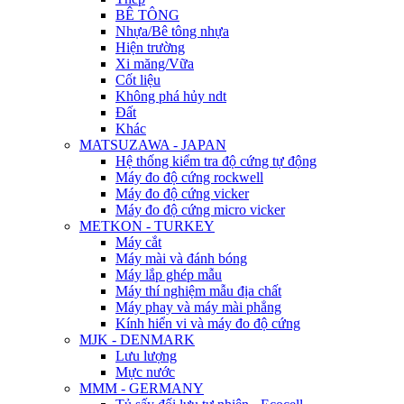
BÊ TÔNG
Nhựa/Bê tông nhựa
Hiện trường
Xi măng/Vữa
Cốt liệu
Không phá hủy ndt
Đất
Khác
MATSUZAWA - JAPAN
Hệ thống kiểm tra độ cứng tự động
Máy đo độ cứng rockwell
Máy đo độ cứng vicker
Máy đo độ cứng micro vicker
METKON - TURKEY
Máy cắt
Máy mài và đánh bóng
Máy lắp ghép mẫu
Máy thí nghiệm mẫu địa chất
Máy phay và máy mài phẳng
Kính hiển vi và máy đo độ cứng
MJK - DENMARK
Lưu lượng
Mực nước
MMM - GERMANY