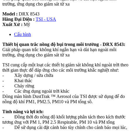
trường, ứng dụng cho giám sát từ xa
Model :
DRX 8543
Hãng Đại Diện :
TSI - USA
Xuất Xứ :
Mỹ
Cấu hình
Thiết bị quan trắc nồng độ bụi trong môi trường - DRX 8543:
Giải pháp quan trắc không khí ngắn hạn và dài hạn ngoài môi
trường, ứng dụng cho giám sát từ xa
TSI cung cấp một loạt các thiết bị giám sát không khí ngoài trời theo
thời gian thực để đáp ứng cho các môi trường khắc nghiệt như:
- Xây dựng / sửa chữa
- Khai thác
- Cháy rừng
- Các ứng dụng ngoài trời khác
Dòng màn hình DustTrak ™ Aerosol của TSI được sử dụng để đo
nồng độ khí PM1, PM2.5, PM10 và PM tổng sô.
Tính năng và lợi ích:
- Đồng thời đo nồng độ khối lượng phân tách theo kích thước
tương ứng với PM 1, PM 2.5 Respirable, PM 10 và PM tổng
- Dễ sử dụng cài đặt cảnh báo tùy chỉnh cho cảnh báo mọi lúc,