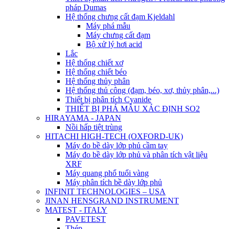
pháp Dumas
Hệ thống chưng cất đạm Kjeldahl
Máy phá mẫu
Máy chưng cất đạm
Bộ xử lý hơi acid
Lắc
Hệ thống chiết xơ
Hệ thống chiết béo
Hệ thống thủy phân
Hệ thống thủ công (đạm, béo, xơ, thủy phân,...)
Thiết bị phân tích Cyanide
THIẾT BỊ PHÁ MẪU XÁC ĐỊNH SO2
HIRAYAMA - JAPAN
Nồi hấp tiệt trùng
HITACHI HIGH-TECH (OXFORD-UK)
Máy đo bề dày lớp phủ cầm tay
Máy đo bề dày lớp phủ và phân tích vật liệu
XRF
Máy quang phổ tuổi vàng
Máy phân tích bề dày lớp phủ
INFINIT TECHNOLOGIES – USA
JINAN HENSGRAND INSTRUMENT
MATEST - ITALY
PAVETEST
Thép