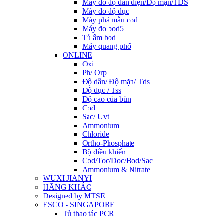
Máy đo độ dẫn điện/Độ mặn/TDS
Máy đo độ đục
Máy phá mẫu cod
Máy đo bod5
Tủ ấm bod
Máy quang phổ
ONLINE
Oxi
Ph/ Orp
Độ dẫn/ Độ mặn/ Tds
Độ đục / Tss
Độ cao của bùn
Cod
Sac/ Uvt
Ammonium
Chloride
Ortho-Phosphate
Bộ điều khiển
Cod/Toc/Doc/Bod/Sac
Ammonium & Nitrate
WUXI JIANYI
HÃNG KHÁC
Designed by MTSE
ESCO - SINGAPORE
Tủ thao tác PCR