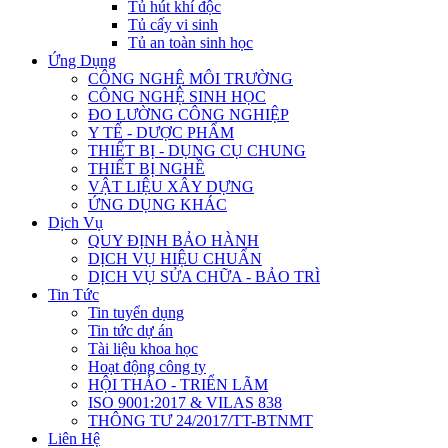
Tủ hút khí độc
Tủ cấy vi sinh
Tủ an toàn sinh học
Ứng Dụng
CÔNG NGHỆ MÔI TRƯỜNG
CÔNG NGHỆ SINH HỌC
ĐO LƯỜNG CÔNG NGHIỆP
Y TẾ - DƯỢC PHẨM
THIẾT BỊ - DỤNG CỤ CHUNG
THIẾT BỊ NGHỀ
VẬT LIỆU XÂY DỰNG
ỨNG DỤNG KHÁC
Dịch Vụ
QUY ĐỊNH BẢO HÀNH
DỊCH VỤ HIỆU CHUẨN
DỊCH VỤ SỬA CHỮA - BẢO TRÌ
Tin Tức
Tin tuyển dụng
Tin tức dự án
Tài liệu khoa học
Hoạt động công ty
HỘI THẢO - TRIỂN LÃM
ISO 9001:2017 & VILAS 838
THÔNG TƯ 24/2017/TT-BTNMT
Liên Hệ