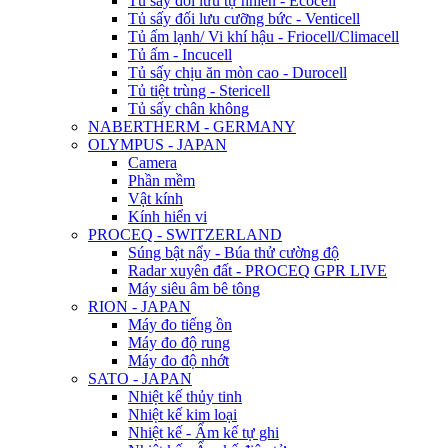
Tủ sấy đối lưu tự nhiên - Ecocell
Tủ sấy đối lưu cưỡng bức - Venticell
Tủ ấm lạnh/ Vi khí hậu - Friocell/Climacell
Tủ ấm - Incucell
Tủ sấy chịu ăn mòn cao - Durocell
Tủ tiệt trùng - Stericell
Tủ sấy chân không
NABERTHERM - GERMANY
OLYMPUS - JAPAN
Camera
Phần mềm
Vật kính
Kính hiển vi
PROCEQ - SWITZERLAND
Súng bật nẩy - Búa thử cường độ
Radar xuyên đất - PROCEQ GPR LIVE
Máy siêu âm bê tông
RION - JAPAN
Máy đo tiếng ồn
Máy đo độ rung
Máy đo độ nhớt
SATO - JAPAN
Nhiệt kế thủy tinh
Nhiệt kế kim loại
Nhiệt kế - Ẩm kế tự ghi