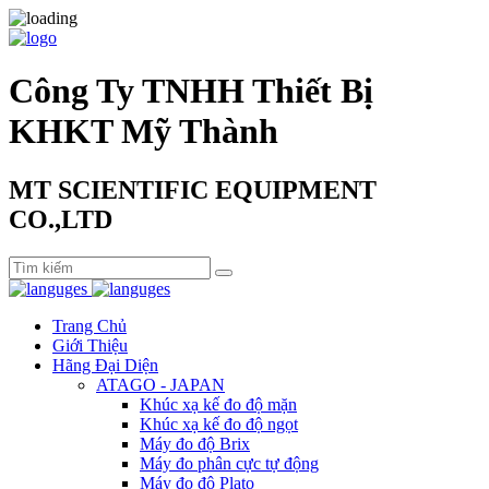
Công Ty TNHH Thiết Bị
KHKT Mỹ Thành
MT SCIENTIFIC EQUIPMENT
CO.,LTD
Trang Chủ
Giới Thiệu
Hãng Đại Diện
ATAGO - JAPAN
Khúc xạ kế đo độ mặn
Khúc xạ kế đo độ ngọt
Máy đo độ Brix
Máy đo phân cực tự động
Máy đo độ Plato