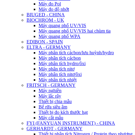
Máy đo Pol
Máy đo độ nhớt
BIUGED - CHINA
BIOCHROM - UK
Máy quang phổ UV/VIS
Máy quang phổ UV/VIS hai chùm tia
Máy quang phổ WPA
EDIBON - SPAIN
ELTRA - GERMANY
Máy phân tích cácbon/lưu huỳnh/hydro
Máy phân tích cácbon
Máy phân tích hydro/ôxi
Máy phân tích nitơ
Máy phân tích nitơ/ôxi
Máy phân tích nhiệt
FRITSCH - GERMANY
Máy nghiền
Máy lắc rây
Thiết bị chia mẫu
Bể rữa siêu âm
Thiết bị đo kích thước hạt
Máy cắt mẫu
FYI (FANYUAN INSTRUMENT) - CHINA
GERHARDT - GERMANY
Thiết bị phân tích Nitrogen / Protein theo phương