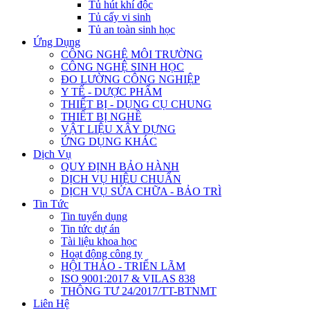
Tủ hút khí độc
Tủ cấy vi sinh
Tủ an toàn sinh học
Ứng Dụng
CÔNG NGHỆ MÔI TRƯỜNG
CÔNG NGHỆ SINH HỌC
ĐO LƯỜNG CÔNG NGHIỆP
Y TẾ - DƯỢC PHẨM
THIẾT BỊ - DỤNG CỤ CHUNG
THIẾT BỊ NGHỀ
VẬT LIỆU XÂY DỰNG
ỨNG DỤNG KHÁC
Dịch Vụ
QUY ĐỊNH BẢO HÀNH
DỊCH VỤ HIỆU CHUẨN
DỊCH VỤ SỬA CHỮA - BẢO TRÌ
Tin Tức
Tin tuyển dụng
Tin tức dự án
Tài liệu khoa học
Hoạt động công ty
HỘI THẢO - TRIỂN LÃM
ISO 9001:2017 & VILAS 838
THÔNG TƯ 24/2017/TT-BTNMT
Liên Hệ