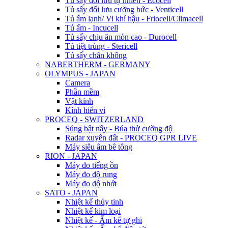
Tủ sấy đối lưu tự nhiên - Ecocell
Tủ sấy đối lưu cưỡng bức - Venticell
Tủ ấm lạnh/ Vi khí hậu - Friocell/Climacell
Tủ ấm - Incucell
Tủ sấy chịu ăn mòn cao - Durocell
Tủ tiệt trùng - Stericell
Tủ sấy chân không
NABERTHERM - GERMANY
OLYMPUS - JAPAN
Camera
Phần mềm
Vật kính
Kính hiển vi
PROCEQ - SWITZERLAND
Súng bật nẩy - Búa thử cường độ
Radar xuyên đất - PROCEQ GPR LIVE
Máy siêu âm bê tông
RION - JAPAN
Máy đo tiếng ồn
Máy đo độ rung
Máy đo độ nhớt
SATO - JAPAN
Nhiệt kế thủy tinh
Nhiệt kế kim loại
Nhiệt kế - Ẩm kế tự ghi