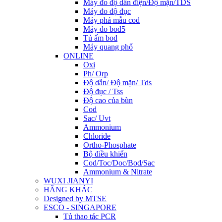
Máy đo độ dẫn điện/Độ mặn/TDS
Máy đo độ đục
Máy phá mẫu cod
Máy đo bod5
Tủ ấm bod
Máy quang phổ
ONLINE
Oxi
Ph/ Orp
Độ dẫn/ Độ mặn/ Tds
Độ đục / Tss
Độ cao của bùn
Cod
Sac/ Uvt
Ammonium
Chloride
Ortho-Phosphate
Bộ điều khiển
Cod/Toc/Doc/Bod/Sac
Ammonium & Nitrate
WUXI JIANYI
HÃNG KHÁC
Designed by MTSE
ESCO - SINGAPORE
Tủ thao tác PCR