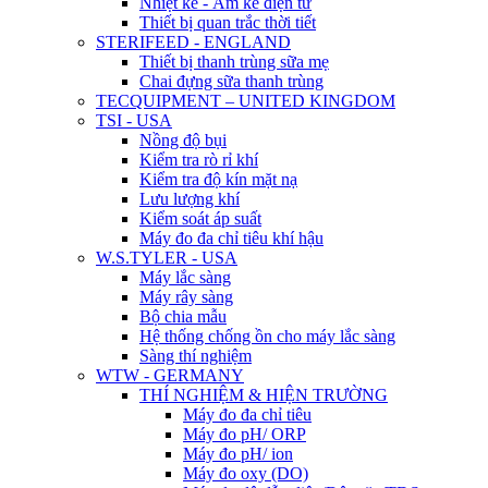
Nhiệt kế - Ẩm kế điện tử
Thiết bị quan trắc thời tiết
STERIFEED - ENGLAND
Thiết bị thanh trùng sữa mẹ
Chai đựng sữa thanh trùng
TECQUIPMENT – UNITED KINGDOM
TSI - USA
Nồng độ bụi
Kiểm tra rò rỉ khí
Kiểm tra độ kín mặt nạ
Lưu lượng khí
Kiểm soát áp suất
Máy đo đa chỉ tiêu khí hậu
W.S.TYLER - USA
Máy lắc sàng
Máy rây sàng
Bộ chia mẫu
Hệ thống chống ồn cho máy lắc sàng
Sàng thí nghiệm
WTW - GERMANY
THÍ NGHIỆM & HIỆN TRƯỜNG
Máy đo đa chỉ tiêu
Máy đo pH/ ORP
Máy đo pH/ ion
Máy đo oxy (DO)