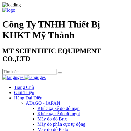
Công Ty TNHH Thiết Bị
KHKT Mỹ Thành
MT SCIENTIFIC EQUIPMENT
CO.,LTD
Trang Chủ
Giới Thiệu
Hãng Đại Diện
ATAGO - JAPAN
Khúc xạ kế đo độ mặn
Khúc xạ kế đo độ ngọt
Máy đo độ Brix
Máy đo phân cực tự động
Máy đo độ Plato