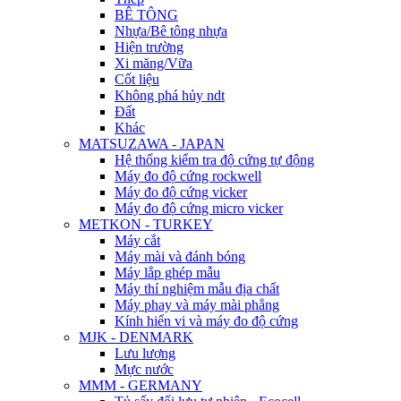
BÊ TÔNG
Nhựa/Bê tông nhựa
Hiện trường
Xi măng/Vữa
Cốt liệu
Không phá hủy ndt
Đất
Khác
MATSUZAWA - JAPAN
Hệ thống kiểm tra độ cứng tự động
Máy đo độ cứng rockwell
Máy đo độ cứng vicker
Máy đo độ cứng micro vicker
METKON - TURKEY
Máy cắt
Máy mài và đánh bóng
Máy lắp ghép mẫu
Máy thí nghiệm mẫu địa chất
Máy phay và máy mài phẳng
Kính hiển vi và máy đo độ cứng
MJK - DENMARK
Lưu lượng
Mực nước
MMM - GERMANY