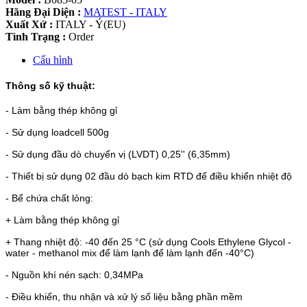
Hãng Đại Diện :
MATEST - ITALY
Xuất Xứ :
ITALY - Ý(EU)
Tình Trạng :
Order
Cấu hình
Thông số kỹ thuật:
- Làm bằng thép không gỉ
- Sử dụng loadcell 500g
- Sử dụng đầu dò chuyển vị (LVDT) 0,25'' (6,35mm)
- Thiết bị sử dụng 02 đầu dò bạch kim RTD để điều khiển nhiệt độ
- Bể chứa chất lỏng:
+ Làm bằng thép không gỉ
+ Thang nhiệt độ: -40 đến 25 °C (sử dụng Cools Ethylene Glycol -
water - methanol mix để làm lạnh để làm lạnh đến -40°C)
- Nguồn khí nén sạch: 0,34MPa
- Điều khiển, thu nhận và xử lý số liệu bằng phần mềm