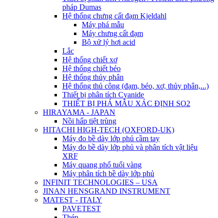
pháp Dumas
Hệ thống chưng cất đạm Kjeldahl
Máy phá mẫu
Máy chưng cất đạm
Bộ xử lý hơi acid
Lắc
Hệ thống chiết xơ
Hệ thống chiết béo
Hệ thống thủy phân
Hệ thống thủ công (đạm, béo, xơ, thủy phân,...)
Thiết bị phân tích Cyanide
THIẾT BỊ PHÁ MẪU XÁC ĐỊNH SO2
HIRAYAMA - JAPAN
Nồi hấp tiệt trùng
HITACHI HIGH-TECH (OXFORD-UK)
Máy đo bề dày lớp phủ cầm tay
Máy đo bề dày lớp phủ và phân tích vật liệu
XRF
Máy quang phổ tuổi vàng
Máy phân tích bề dày lớp phủ
INFINIT TECHNOLOGIES – USA
JINAN HENSGRAND INSTRUMENT
MATEST - ITALY
PAVETEST
Thép