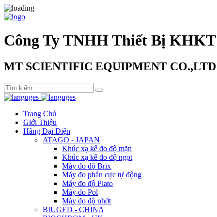
Công Ty TNHH Thiết Bị KHKT
MT SCIENTIFIC EQUIPMENT CO.,LTD
Trang Chủ
Giới Thiệu
Hãng Đại Diện
ATAGO - JAPAN
Khúc xạ kế đo độ mặn
Khúc xạ kế đo độ ngọt
Máy đo độ Brix
Máy đo phân cực tự động
Máy đo độ Plato
Máy đo Pol
Máy đo độ nhớt
BIUGED - CHINA