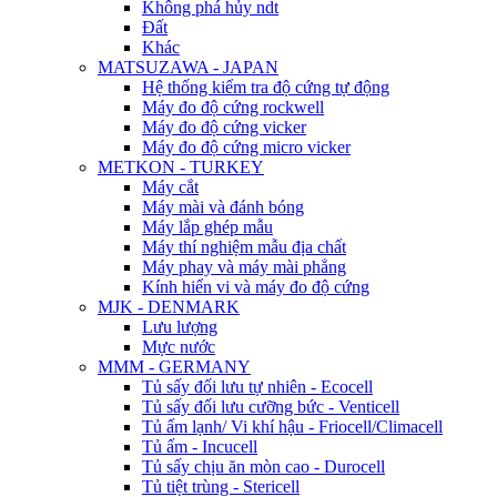
Không phá hủy ndt
Đất
Khác
MATSUZAWA - JAPAN
Hệ thống kiểm tra độ cứng tự động
Máy đo độ cứng rockwell
Máy đo độ cứng vicker
Máy đo độ cứng micro vicker
METKON - TURKEY
Máy cắt
Máy mài và đánh bóng
Máy lắp ghép mẫu
Máy thí nghiệm mẫu địa chất
Máy phay và máy mài phẳng
Kính hiển vi và máy đo độ cứng
MJK - DENMARK
Lưu lượng
Mực nước
MMM - GERMANY
Tủ sấy đối lưu tự nhiên - Ecocell
Tủ sấy đối lưu cưỡng bức - Venticell
Tủ ấm lạnh/ Vi khí hậu - Friocell/Climacell
Tủ ấm - Incucell
Tủ sấy chịu ăn mòn cao - Durocell
Tủ tiệt trùng - Stericell