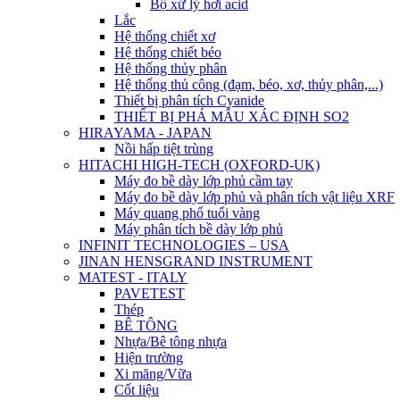
Bộ xử lý hơi acid
Lắc
Hệ thống chiết xơ
Hệ thống chiết béo
Hệ thống thủy phân
Hệ thống thủ công (đạm, béo, xơ, thủy phân,...)
Thiết bị phân tích Cyanide
THIẾT BỊ PHÁ MẪU XÁC ĐỊNH SO2
HIRAYAMA - JAPAN
Nồi hấp tiệt trùng
HITACHI HIGH-TECH (OXFORD-UK)
Máy đo bề dày lớp phủ cầm tay
Máy đo bề dày lớp phủ và phân tích vật liệu XRF
Máy quang phổ tuổi vàng
Máy phân tích bề dày lớp phủ
INFINIT TECHNOLOGIES – USA
JINAN HENSGRAND INSTRUMENT
MATEST - ITALY
PAVETEST
Thép
BÊ TÔNG
Nhựa/Bê tông nhựa
Hiện trường
Xi măng/Vữa
Cốt liệu