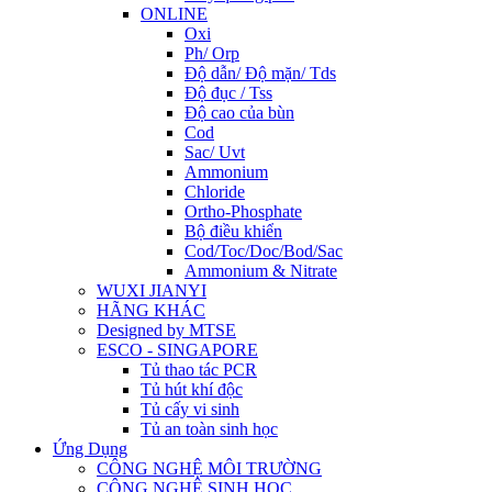
ONLINE
Oxi
Ph/ Orp
Độ dẫn/ Độ mặn/ Tds
Độ đục / Tss
Độ cao của bùn
Cod
Sac/ Uvt
Ammonium
Chloride
Ortho-Phosphate
Bộ điều khiển
Cod/Toc/Doc/Bod/Sac
Ammonium & Nitrate
WUXI JIANYI
HÃNG KHÁC
Designed by MTSE
ESCO - SINGAPORE
Tủ thao tác PCR
Tủ hút khí độc
Tủ cấy vi sinh
Tủ an toàn sinh học
Ứng Dụng
CÔNG NGHỆ MÔI TRƯỜNG
CÔNG NGHỆ SINH HỌC