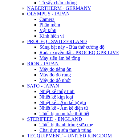
Tủ sấy chân không
NABERTHERM - GERMANY
OLYMPUS - JAPAN
Camera
Phần mềm
Vật kính
Kính hiển vi
PROCEQ - SWITZERLAND
Súng bật nẩy - Búa thử cường độ
Radar xuyên đất - PROCEQ GPR LIVE
Máy siêu âm bê tông
RION - JAPAN
Máy đo tiếng ồn
Máy đo độ rung
Máy đo độ nhớt
SATO - JAPAN
Nhiệt kế thủy tinh
Nhiệt kế kim loại
Nhiệt kế - Ẩm kế tự ghi
Nhiệt kế - Ẩm kế điện tử
Thiết bị quan trắc thời tiết
STERIFEED - ENGLAND
Thiết bị thanh trùng sữa mẹ
Chai đựng sữa thanh trùng
TECQUIPMENT – UNITED KINGDOM