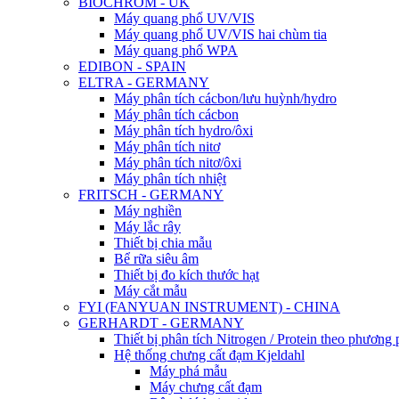
BIOCHROM - UK
Máy quang phổ UV/VIS
Máy quang phổ UV/VIS hai chùm tia
Máy quang phổ WPA
EDIBON - SPAIN
ELTRA - GERMANY
Máy phân tích cácbon/lưu huỳnh/hydro
Máy phân tích cácbon
Máy phân tích hydro/ôxi
Máy phân tích nitơ
Máy phân tích nitơ/ôxi
Máy phân tích nhiệt
FRITSCH - GERMANY
Máy nghiền
Máy lắc rây
Thiết bị chia mẫu
Bể rữa siêu âm
Thiết bị đo kích thước hạt
Máy cắt mẫu
FYI (FANYUAN INSTRUMENT) - CHINA
GERHARDT - GERMANY
Thiết bị phân tích Nitrogen / Protein theo phươn
Hệ thống chưng cất đạm Kjeldahl
Máy phá mẫu
Máy chưng cất đạm