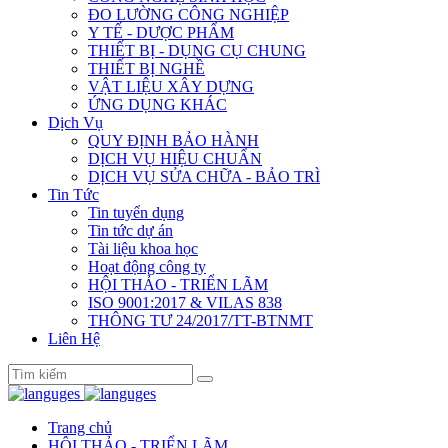
ĐO LƯỜNG CÔNG NGHIỆP
Y TẾ - DƯỢC PHẨM
THIẾT BỊ - DỤNG CỤ CHUNG
THIẾT BỊ NGHỀ
VẬT LIỆU XÂY DỰNG
ỨNG DỤNG KHÁC
Dịch Vụ
QUY ĐỊNH BẢO HÀNH
DỊCH VỤ HIỆU CHUẨN
DỊCH VỤ SỬA CHỮA - BẢO TRÌ
Tin Tức
Tin tuyển dụng
Tin tức dự án
Tài liệu khoa học
Hoạt động công ty
HỘI THẢO - TRIỂN LÃM
ISO 9001:2017 & VILAS 838
THÔNG TƯ 24/2017/TT-BTNMT
Liên Hệ
Trang chủ
HỘI THẢO - TRIỂN LÃM