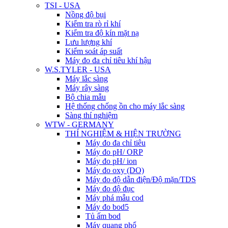
TSI - USA
Nồng độ bụi
Kiểm tra rò rỉ khí
Kiểm tra độ kín mặt nạ
Lưu lượng khí
Kiểm soát áp suất
Máy đo đa chỉ tiêu khí hậu
W.S.TYLER - USA
Máy lắc sàng
Máy rây sàng
Bộ chia mẫu
Hệ thống chống ồn cho máy lắc sàng
Sàng thí nghiệm
WTW - GERMANY
THÍ NGHIỆM & HIỆN TRƯỜNG
Máy đo đa chỉ tiêu
Máy đo pH/ ORP
Máy đo pH/ ion
Máy đo oxy (DO)
Máy đo độ dẫn điện/Độ mặn/TDS
Máy đo độ đục
Máy phá mẫu cod
Máy đo bod5
Tủ ấm bod
Máy quang phổ