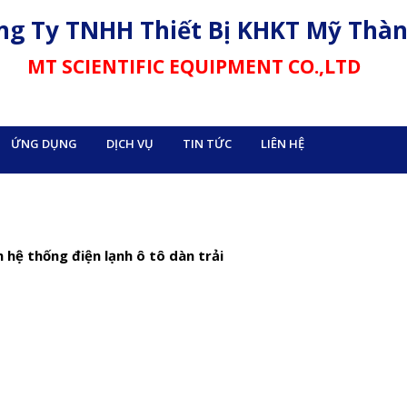
ng Ty TNHH Thiết Bị KHKT Mỹ Thà
MT SCIENTIFIC EQUIPMENT CO.,LTD
ỨNG DỤNG
DỊCH VỤ
TIN TỨC
LIÊN HỆ
 hệ thống điện lạnh ô tô dàn trải