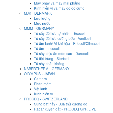
Máy phay và máy mài phẳng
Kính hiển vi và máy đo độ cứng
MJK - DENMARK
Lưu lượng
Mực nước
MMM - GERMANY
Tủ sấy đối lưu tự nhiên - Ecocell
Tủ sấy đối lưu cưỡng bức - Venticell
Tủ ấm lạnh/ Vi khí hậu - Friocell/Climacell
Tủ ấm - Incucell
Tủ sấy chịu ăn mòn cao - Durocell
Tủ tiệt trùng - Stericell
Tủ sấy chân không
NABERTHERM - GERMANY
OLYMPUS - JAPAN
Camera
Phần mềm
Vật kính
Kính hiển vi
PROCEQ - SWITZERLAND
Súng bật nẩy - Búa thử cường độ
Radar xuyên đất - PROCEQ GPR LIVE