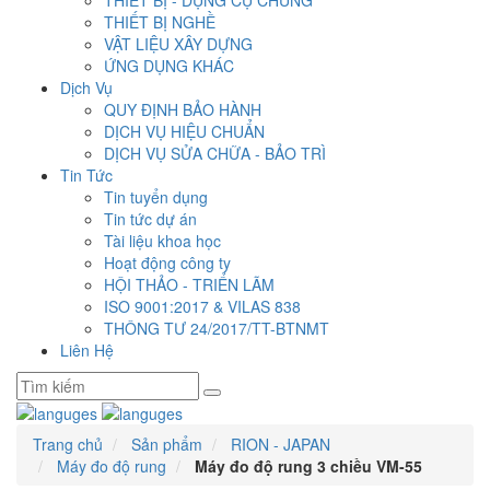
THIẾT BỊ - DỤNG CỤ CHUNG
THIẾT BỊ NGHỀ
VẬT LIỆU XÂY DỰNG
ỨNG DỤNG KHÁC
Dịch Vụ
QUY ĐỊNH BẢO HÀNH
DỊCH VỤ HIỆU CHUẨN
DỊCH VỤ SỬA CHỮA - BẢO TRÌ
Tin Tức
Tin tuyển dụng
Tin tức dự án
Tài liệu khoa học
Hoạt động công ty
HỘI THẢO - TRIỂN LÃM
ISO 9001:2017 & VILAS 838
THÔNG TƯ 24/2017/TT-BTNMT
Liên Hệ
Trang chủ
Sản phẩm
RION - JAPAN
Máy đo độ rung
Máy đo độ rung 3 chiều VM-55