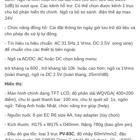
1dB) bị vượt qua. Các kênh hỗ trợ: Có thể chọn được kênh 1 trục
cho bộ phận hiển thị chính. Ngõ ra bộ so sánh: điện thế áp max
24V.
- Chức năng đồng hồ: Cài đặt thông tin ngày giờ lưu trữ dữ liệu và
cho phép đo xử lý tự động.
- Tín hiệu ra hiệu chuẩn: AC:31.5Hz,1 Vrms, DC:2.5V sóng sine)
để chuẩn cho các thiết bị bên ngoài.
- Ngõ ra AC/DC: AC hoặc DC chọn bằng menu
trở kháng ra 600 , trở kháng tải 10k hoặc cao hơn; ngõ ra 1Vrms
(toàn thang), ngõ ra DC 2.5V (toàn thang, 25mV/dB).
Hiển thị:
- Màn hình chính dạng TFT LCD, độ phân dải WQVGA( 400×200
điểm), chu kì quét thanh bar: 100 ms, chu kì quét số: 1s, ngôn
ngữ: Tiếng Anh hoặc Nhật, chức năng trợ giúp (help).
- Nguồn nuôi: 8 pin EC R6 size AA, hay adapter (tùy chọn)
- Kích thước: H175 x W175 x D40mm. Nặng 780g (bao gồm pin).
- Đầu dò gia tốc: loại 3 trục
PV-83C
, độ nhậy 60mV/m/s2, đặc
điểm kín nước JIS C0920 Class 7, nhiệt độ sử dụng -10 - +50°C,