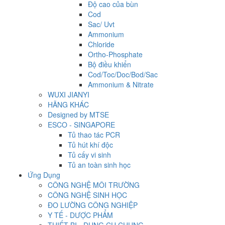
Độ cao của bùn
Cod
Sac/ Uvt
Ammonium
Chloride
Ortho-Phosphate
Bộ điều khiển
Cod/Toc/Doc/Bod/Sac
Ammonium & Nitrate
WUXI JIANYI
HÃNG KHÁC
Designed by MTSE
ESCO - SINGAPORE
Tủ thao tác PCR
Tủ hút khí độc
Tủ cấy vi sinh
Tủ an toàn sinh học
Ứng Dụng
CÔNG NGHỆ MÔI TRƯỜNG
CÔNG NGHỆ SINH HỌC
ĐO LƯỜNG CÔNG NGHIỆP
Y TẾ - DƯỢC PHẨM