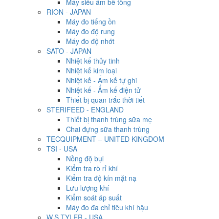
Máy siêu âm bê tông
RION - JAPAN
Máy đo tiếng ồn
Máy đo độ rung
Máy đo độ nhớt
SATO - JAPAN
Nhiệt kế thủy tinh
Nhiệt kế kim loại
Nhiệt kế - Ẩm kế tự ghi
Nhiệt kế - Ẩm kế điện tử
Thiết bị quan trắc thời tiết
STERIFEED - ENGLAND
Thiết bị thanh trùng sữa mẹ
Chai đựng sữa thanh trùng
TECQUIPMENT – UNITED KINGDOM
TSI - USA
Nồng độ bụi
Kiểm tra rò rỉ khí
Kiểm tra độ kín mặt nạ
Lưu lượng khí
Kiểm soát áp suất
Máy đo đa chỉ tiêu khí hậu
W.S.TYLER - USA