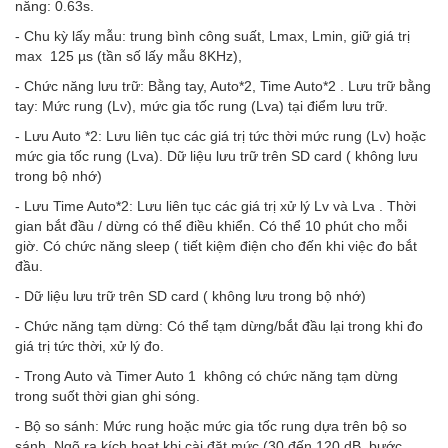
năng: 0.63s.
- Chu kỳ lấy mẫu: trung bình công suất, Lmax, Lmin, giữ giá trị
max 125 µs (tần số lấy mẫu 8KHz),
- Chức năng lưu trữ: Bằng tay, Auto*2, Time Auto*2 . Lưu trữ bằng
tay: Mức rung (Lv), mức gia tốc rung (Lva) tại điểm lưu trữ.
- Lưu Auto *2: Lưu liên tục các giá trị tức thời mức rung (Lv) hoặc
mức gia tốc rung (Lva). Dữ liệu lưu trữ trên SD card ( không lưu
trong bộ nhớ)
- Lưu Time Auto*2: Lưu liên tục các giá trị xử lý Lv và Lva . Thời
gian bắt đầu / dừng có thể điều khiển. Có thể 10 phút cho mỗi
giờ. Có chức năng sleep ( tiết kiệm điện cho đến khi việc đo bắt
đầu.
- Dữ liệu lưu trữ trên SD card ( không lưu trong bộ nhớ)
- Chức năng tạm dừng: Có thể tạm dừng/bắt đầu lại trong khi đo
giá trị tức thời, xử lý đo.
- Trong Auto và Timer Auto 1 không có chức năng tạm dừng
trong suốt thời gian ghi sóng.
- Bộ so sánh: Mức rung hoặc mức gia tốc rung dựa trên bộ so
sánh. Ngõ ra kích hoạt khi cài đặt mức (30 đến 120 dB, bước