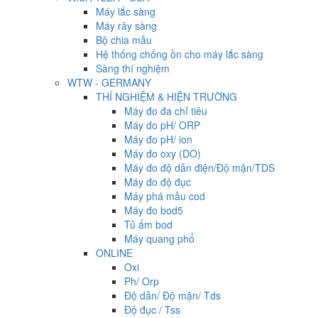
Máy lắc sàng
Máy rây sàng
Bộ chia mẫu
Hệ thống chống ồn cho máy lắc sàng
Sàng thí nghiệm
WTW - GERMANY
THÍ NGHIỆM & HIỆN TRƯỜNG
Máy đo đa chỉ tiêu
Máy đo pH/ ORP
Máy đo pH/ ion
Máy đo oxy (DO)
Máy đo độ dẫn điện/Độ mặn/TDS
Máy đo độ đục
Máy phá mẫu cod
Máy đo bod5
Tủ ấm bod
Máy quang phổ
ONLINE
Oxi
Ph/ Orp
Độ dẫn/ Độ mặn/ Tds
Độ đục / Tss