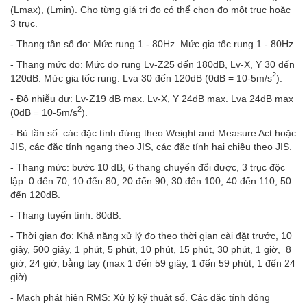
(Lmax), (Lmin). Cho từng giá trị đo có thể chọn đo một trục hoặc
3 trục.
- Thang tần số đo: Mức rung 1 - 80Hz. Mức gia tốc rung 1 - 80Hz.
- Thang mức đo: Mức đo rung Lv-Z25 đến 180dB, Lv-X, Y 30 đến
2
120dB. Mức gia tốc rung: Lva 30 đến 120dB (0dB = 10-5m/s
).
- Độ nhiễu dư: Lv-Z19 dB max. Lv-X, Y 24dB max. Lva 24dB max
2
(0dB = 10-5m/s
).
- Bù tần số: các đặc tính đứng theo Weight and Measure Act hoặc
JIS, các đặc tính ngang theo JIS, các đặc tính hai chiều theo JIS.
- Thang mức: bước 10 dB, 6 thang chuyển đổi được, 3 trục độc
lập. 0 đến 70, 10 đến 80, 20 đến 90, 30 đến 100, 40 đến 110, 50
đến 120dB.
- Thang tuyến tính: 80dB.
- Thời gian đo: Khả năng xử lý đo theo thời gian cài đặt trước, 10
giây, 500 giây, 1 phút, 5 phút, 10 phút, 15 phút, 30 phút, 1 giờ, 8
giờ, 24 giờ, bằng tay (max 1 đến 59 giây, 1 đến 59 phút, 1 đến 24
giờ).
- Mạch phát hiện RMS: Xử lý kỹ thuật số. Các đặc tính động