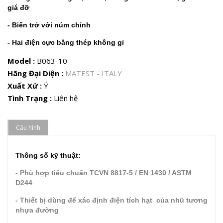
giá đỡ
- Biến trở với núm chỉnh
- Hai điện cực bằng thép không gỉ
Model :
B063-10
Hãng Đại Diện :
MATEST - ITALY
Xuất Xứ :
Ý
Tình Trạng :
Liên hệ
Cấu hình
Thông số kỹ thuật:
- Phù hợp tiêu chuẩn TCVN 8817-5 / EN 1430 / ASTM
D244
- Thiết bị dùng để xác định điện tích hạt của nhũ tương
nhựa đường