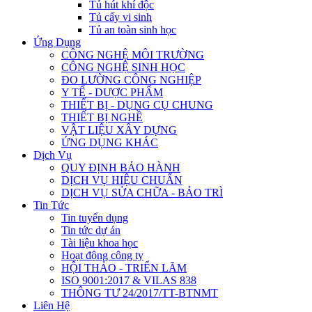
Tủ hút khí độc
Tủ cấy vi sinh
Tủ an toàn sinh học
Ứng Dụng
CÔNG NGHỆ MÔI TRƯỜNG
CÔNG NGHỆ SINH HỌC
ĐO LƯỜNG CÔNG NGHIỆP
Y TẾ - DƯỢC PHẨM
THIẾT BỊ - DỤNG CỤ CHUNG
THIẾT BỊ NGHỀ
VẬT LIỆU XÂY DỰNG
ỨNG DỤNG KHÁC
Dịch Vụ
QUY ĐỊNH BẢO HÀNH
DỊCH VỤ HIỆU CHUẨN
DỊCH VỤ SỬA CHỮA - BẢO TRÌ
Tin Tức
Tin tuyển dụng
Tin tức dự án
Tài liệu khoa học
Hoạt động công ty
HỘI THẢO - TRIỂN LÃM
ISO 9001:2017 & VILAS 838
THÔNG TƯ 24/2017/TT-BTNMT
Liên Hệ