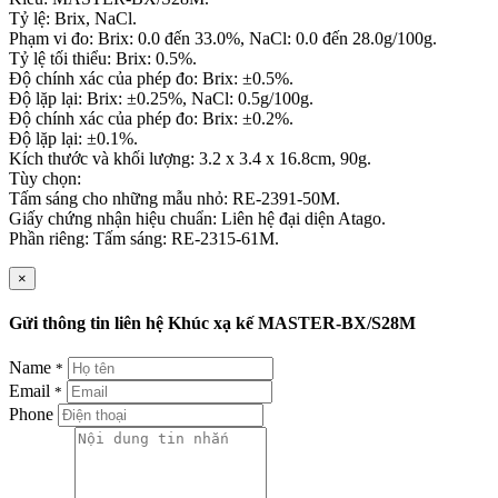
Tỷ lệ: Brix, NaCl.
Phạm vi đo: Brix: 0.0 đến 33.0%, NaCl: 0.0 đến 28.0g/100g.
Tỷ lệ tối thiểu: Brix: 0.5%.
Độ chính xác của phép đo: Brix: ±0.5%.
Độ lặp lại: Brix: ±0.25%, NaCl: 0.5g/100g.
Độ chính xác của phép đo: Brix: ±0.2%.
Độ lặp lại: ±0.1%.
Kích thước và khối lượng: 3.2 x 3.4 x 16.8cm, 90g.
Tùy chọn:
Tấm sáng cho những mẫu nhỏ: RE-2391-50M.
Giấy chứng nhận hiệu chuẩn: Liên hệ đại diện Atago.
Phần riêng: Tấm sáng: RE-2315-61M.
×
Gửi thông tin liên hệ Khúc xạ kế MASTER-BX/S28M
Name
*
Email
*
Phone