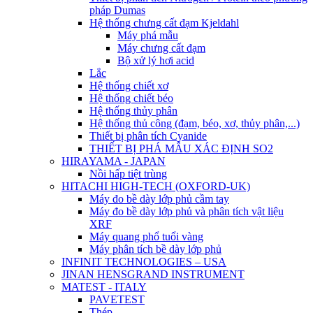
pháp Dumas
Hệ thống chưng cất đạm Kjeldahl
Máy phá mẫu
Máy chưng cất đạm
Bộ xử lý hơi acid
Lắc
Hệ thống chiết xơ
Hệ thống chiết béo
Hệ thống thủy phân
Hệ thống thủ công (đạm, béo, xơ, thủy phân,...)
Thiết bị phân tích Cyanide
THIẾT BỊ PHÁ MẪU XÁC ĐỊNH SO2
HIRAYAMA - JAPAN
Nồi hấp tiệt trùng
HITACHI HIGH-TECH (OXFORD-UK)
Máy đo bề dày lớp phủ cầm tay
Máy đo bề dày lớp phủ và phân tích vật liệu
XRF
Máy quang phổ tuổi vàng
Máy phân tích bề dày lớp phủ
INFINIT TECHNOLOGIES – USA
JINAN HENSGRAND INSTRUMENT
MATEST - ITALY
PAVETEST
Thép