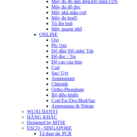
Máy đo độ dẫn điện/Độ mặn/TDS
Máy đo độ đục
Máy phá mẫu cod
Máy đo bod5
Tủ ấm bod
Máy quang phổ
ONLINE
Oxi
Ph/ Orp
Độ dẫn/ Độ mặn/ Tds
Độ đục / Tss
Độ cao của bùn
Cod
Sac/ Uvt
Ammonium
Chloride
Ortho-Phosphate
Bộ điều khiển
Cod/Toc/Doc/Bod/Sac
Ammonium & Nitrate
WUXI JIANYI
HÃNG KHÁC
Designed by MTSE
ESCO - SINGAPORE
Tủ thao tác PCR