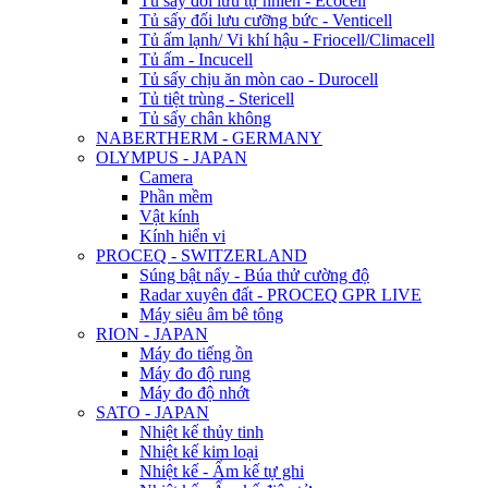
Tủ sấy đối lưu tự nhiên - Ecocell
Tủ sấy đối lưu cưỡng bức - Venticell
Tủ ấm lạnh/ Vi khí hậu - Friocell/Climacell
Tủ ấm - Incucell
Tủ sấy chịu ăn mòn cao - Durocell
Tủ tiệt trùng - Stericell
Tủ sấy chân không
NABERTHERM - GERMANY
OLYMPUS - JAPAN
Camera
Phần mềm
Vật kính
Kính hiển vi
PROCEQ - SWITZERLAND
Súng bật nẩy - Búa thử cường độ
Radar xuyên đất - PROCEQ GPR LIVE
Máy siêu âm bê tông
RION - JAPAN
Máy đo tiếng ồn
Máy đo độ rung
Máy đo độ nhớt
SATO - JAPAN
Nhiệt kế thủy tinh
Nhiệt kế kim loại
Nhiệt kế - Ẩm kế tự ghi