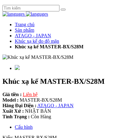
Trang chủ
Sản phẩm
ATAGO - JAPAN
Khúc xạ kế đo độ mặn
Khúc xạ kế MASTER-BX/S28M
Khúc xạ kế MASTER-BX/S28M
Giá tiền :
Liên hệ
Model :
MASTER-BX/S28M
Hãng Đại Diện :
ATAGO - JAPAN
Xuất Xứ :
NHẬT BẢN
Tình Trạng :
Còn Hàng
Cấu hình
Kiểu: MASTER-BX/S28M.