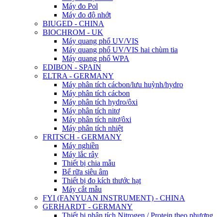
Máy đo Pol
Máy đo độ nhớt
BIUGED - CHINA
BIOCHROM - UK
Máy quang phổ UV/VIS
Máy quang phổ UV/VIS hai chùm tia
Máy quang phổ WPA
EDIBON - SPAIN
ELTRA - GERMANY
Máy phân tích cácbon/lưu huỳnh/hydro
Máy phân tích cácbon
Máy phân tích hydro/ôxi
Máy phân tích nitơ
Máy phân tích nitơ/ôxi
Máy phân tích nhiệt
FRITSCH - GERMANY
Máy nghiền
Máy lắc rây
Thiết bị chia mẫu
Bể rữa siêu âm
Thiết bị đo kích thước hạt
Máy cắt mẫu
FYI (FANYUAN INSTRUMENT) - CHINA
GERHARDT - GERMANY
Thiết bị phân tích Nitrogen / Protein theo phương