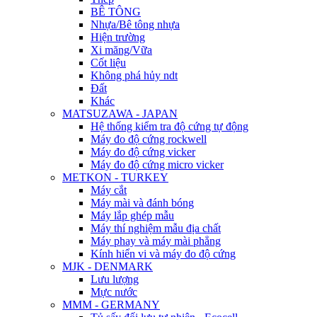
BÊ TÔNG
Nhựa/Bê tông nhựa
Hiện trường
Xi măng/Vữa
Cốt liệu
Không phá hủy ndt
Đất
Khác
MATSUZAWA - JAPAN
Hệ thống kiểm tra độ cứng tự động
Máy đo độ cứng rockwell
Máy đo độ cứng vicker
Máy đo độ cứng micro vicker
METKON - TURKEY
Máy cắt
Máy mài và đánh bóng
Máy lắp ghép mẫu
Máy thí nghiệm mẫu địa chất
Máy phay và máy mài phẳng
Kính hiển vi và máy đo độ cứng
MJK - DENMARK
Lưu lượng
Mực nước
MMM - GERMANY