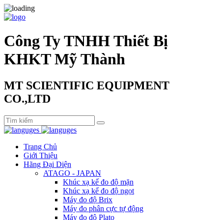
Công Ty TNHH Thiết Bị
KHKT Mỹ Thành
MT SCIENTIFIC EQUIPMENT
CO.,LTD
Trang Chủ
Giới Thiệu
Hãng Đại Diện
ATAGO - JAPAN
Khúc xạ kế đo độ mặn
Khúc xạ kế đo độ ngọt
Máy đo độ Brix
Máy đo phân cực tự động
Máy đo độ Plato