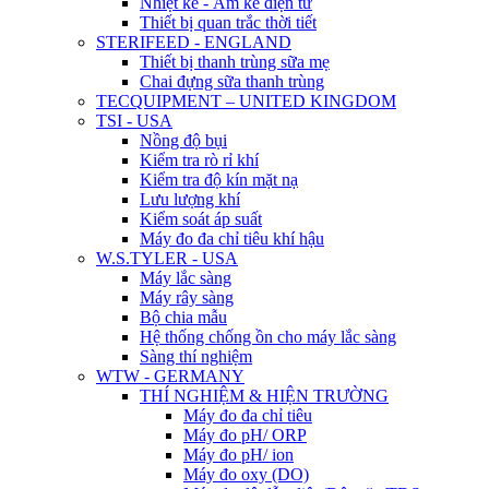
Nhiệt kế - Ẩm kế điện tử
Thiết bị quan trắc thời tiết
STERIFEED - ENGLAND
Thiết bị thanh trùng sữa mẹ
Chai đựng sữa thanh trùng
TECQUIPMENT – UNITED KINGDOM
TSI - USA
Nồng độ bụi
Kiểm tra rò rỉ khí
Kiểm tra độ kín mặt nạ
Lưu lượng khí
Kiểm soát áp suất
Máy đo đa chỉ tiêu khí hậu
W.S.TYLER - USA
Máy lắc sàng
Máy rây sàng
Bộ chia mẫu
Hệ thống chống ồn cho máy lắc sàng
Sàng thí nghiệm
WTW - GERMANY
THÍ NGHIỆM & HIỆN TRƯỜNG
Máy đo đa chỉ tiêu
Máy đo pH/ ORP
Máy đo pH/ ion
Máy đo oxy (DO)