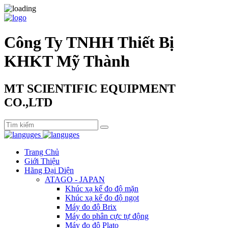
Công Ty TNHH Thiết Bị
KHKT Mỹ Thành
MT SCIENTIFIC EQUIPMENT
CO.,LTD
Trang Chủ
Giới Thiệu
Hãng Đại Diện
ATAGO - JAPAN
Khúc xạ kế đo độ mặn
Khúc xạ kế đo độ ngọt
Máy đo độ Brix
Máy đo phân cực tự động
Máy đo độ Plato