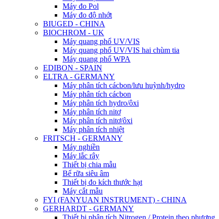
Máy đo Pol
Máy đo độ nhớt
BIUGED - CHINA
BIOCHROM - UK
Máy quang phổ UV/VIS
Máy quang phổ UV/VIS hai chùm tia
Máy quang phổ WPA
EDIBON - SPAIN
ELTRA - GERMANY
Máy phân tích cácbon/lưu huỳnh/hydro
Máy phân tích cácbon
Máy phân tích hydro/ôxi
Máy phân tích nitơ
Máy phân tích nitơ/ôxi
Máy phân tích nhiệt
FRITSCH - GERMANY
Máy nghiền
Máy lắc rây
Thiết bị chia mẫu
Bể rữa siêu âm
Thiết bị đo kích thước hạt
Máy cắt mẫu
FYI (FANYUAN INSTRUMENT) - CHINA
GERHARDT - GERMANY
Thiết bị phân tích Nitrogen / Protein theo phương