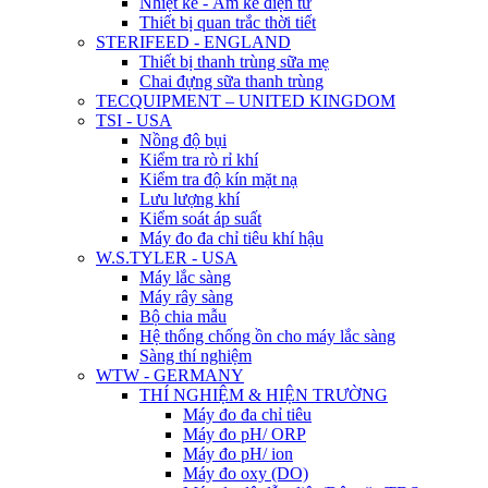
Nhiệt kế - Ẩm kế điện tử
Thiết bị quan trắc thời tiết
STERIFEED - ENGLAND
Thiết bị thanh trùng sữa mẹ
Chai đựng sữa thanh trùng
TECQUIPMENT – UNITED KINGDOM
TSI - USA
Nồng độ bụi
Kiểm tra rò rỉ khí
Kiểm tra độ kín mặt nạ
Lưu lượng khí
Kiểm soát áp suất
Máy đo đa chỉ tiêu khí hậu
W.S.TYLER - USA
Máy lắc sàng
Máy rây sàng
Bộ chia mẫu
Hệ thống chống ồn cho máy lắc sàng
Sàng thí nghiệm
WTW - GERMANY
THÍ NGHIỆM & HIỆN TRƯỜNG
Máy đo đa chỉ tiêu
Máy đo pH/ ORP
Máy đo pH/ ion
Máy đo oxy (DO)