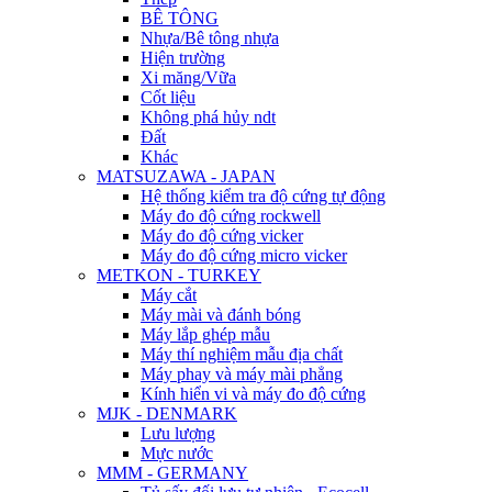
BÊ TÔNG
Nhựa/Bê tông nhựa
Hiện trường
Xi măng/Vữa
Cốt liệu
Không phá hủy ndt
Đất
Khác
MATSUZAWA - JAPAN
Hệ thống kiểm tra độ cứng tự động
Máy đo độ cứng rockwell
Máy đo độ cứng vicker
Máy đo độ cứng micro vicker
METKON - TURKEY
Máy cắt
Máy mài và đánh bóng
Máy lắp ghép mẫu
Máy thí nghiệm mẫu địa chất
Máy phay và máy mài phẳng
Kính hiển vi và máy đo độ cứng
MJK - DENMARK
Lưu lượng
Mực nước
MMM - GERMANY