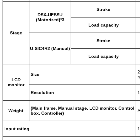
Stroke
DSX-UFSSU
(Motorized)*3
Load capacity
Stage
Stroke
U-SIC4R2 (Manual)
Load capacity
2
Size
m
LCD
monitor
Resolution
1
(Main frame, Manual stage, LCD monitor, Control
Weight
A
box, Controller)
Input rating
1