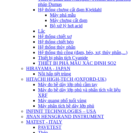
pháp Dumas
Hệ thống chưng cất đạm Kjeldahl
Máy phá mẫu
Máy chưng cất đạm
Bộ xử lý hơi acid
Lắc
Hệ thống chiết xơ
Hệ thống chiết béo
Hệ thống thủy phân
Hệ thống thủ công (đạm, béo, xơ, thủy phân,...)
Thiết bị phân tích Cyanide
THIẾT BỊ PHÁ MẪU XÁC ĐỊNH SO2
HIRAYAMA - JAPAN
Nồi hấp tiệt trùng
HITACHI HIGH-TECH (OXFORD-UK)
Máy đo bề dày lớp phủ cầm tay
Máy đo bề dày lớp phủ và phân tích vật liệu
XRF
Máy quang phổ tuổi vàng
Máy phân tích bề dày lớp phủ
INFINIT TECHNOLOGIES – USA
JINAN HENSGRAND INSTRUMENT
MATEST - ITALY
PAVETEST
Thép