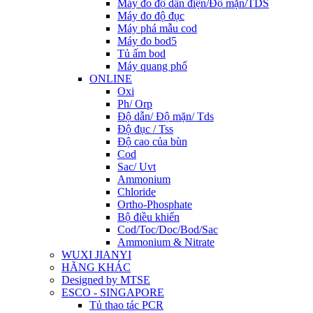
Máy đo độ dẫn điện/Độ mặn/TDS
Máy đo độ đục
Máy phá mẫu cod
Máy đo bod5
Tủ ấm bod
Máy quang phổ
ONLINE
Oxi
Ph/ Orp
Độ dẫn/ Độ mặn/ Tds
Độ đục / Tss
Độ cao của bùn
Cod
Sac/ Uvt
Ammonium
Chloride
Ortho-Phosphate
Bộ điều khiển
Cod/Toc/Doc/Bod/Sac
Ammonium & Nitrate
WUXI JIANYI
HÃNG KHÁC
Designed by MTSE
ESCO - SINGAPORE
Tủ thao tác PCR