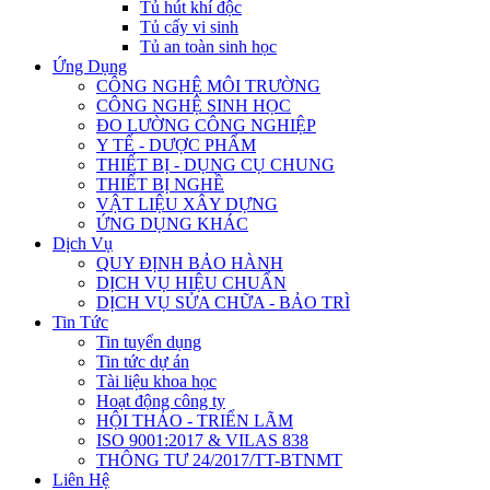
Tủ hút khí độc
Tủ cấy vi sinh
Tủ an toàn sinh học
Ứng Dụng
CÔNG NGHỆ MÔI TRƯỜNG
CÔNG NGHỆ SINH HỌC
ĐO LƯỜNG CÔNG NGHIỆP
Y TẾ - DƯỢC PHẨM
THIẾT BỊ - DỤNG CỤ CHUNG
THIẾT BỊ NGHỀ
VẬT LIỆU XÂY DỰNG
ỨNG DỤNG KHÁC
Dịch Vụ
QUY ĐỊNH BẢO HÀNH
DỊCH VỤ HIỆU CHUẨN
DỊCH VỤ SỬA CHỮA - BẢO TRÌ
Tin Tức
Tin tuyển dụng
Tin tức dự án
Tài liệu khoa học
Hoạt động công ty
HỘI THẢO - TRIỂN LÃM
ISO 9001:2017 & VILAS 838
THÔNG TƯ 24/2017/TT-BTNMT
Liên Hệ