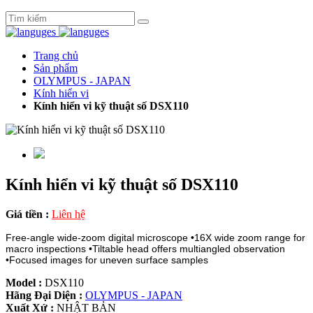
Trang chủ
Sản phẩm
OLYMPUS - JAPAN
Kính hiển vi
Kính hiển vi kỹ thuật số DSX110
Kính hiển vi kỹ thuật số DSX110
Giá tiền :
Liên hệ
Free-angle wide-zoom digital microscope •16X wide zoom range for
macro inspections •Tiltable head offers multiangled observation
•Focused images for uneven surface samples
Model :
DSX110
Hãng Đại Diện :
OLYMPUS - JAPAN
Xuất Xứ :
NHẬT BẢN