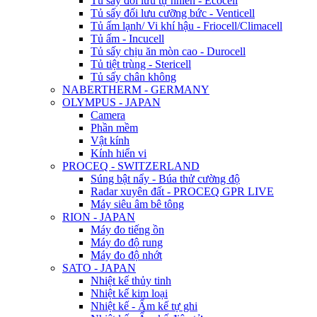
Tủ sấy đối lưu tự nhiên - Ecocell
Tủ sấy đối lưu cưỡng bức - Venticell
Tủ ấm lạnh/ Vi khí hậu - Friocell/Climacell
Tủ ấm - Incucell
Tủ sấy chịu ăn mòn cao - Durocell
Tủ tiệt trùng - Stericell
Tủ sấy chân không
NABERTHERM - GERMANY
OLYMPUS - JAPAN
Camera
Phần mềm
Vật kính
Kính hiển vi
PROCEQ - SWITZERLAND
Súng bật nẩy - Búa thử cường độ
Radar xuyên đất - PROCEQ GPR LIVE
Máy siêu âm bê tông
RION - JAPAN
Máy đo tiếng ồn
Máy đo độ rung
Máy đo độ nhớt
SATO - JAPAN
Nhiệt kế thủy tinh
Nhiệt kế kim loại
Nhiệt kế - Ẩm kế tự ghi