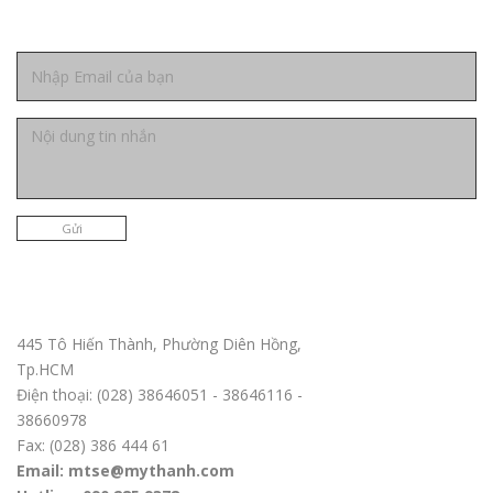
Liên hệ
Gửi
Trụ sở chính TPHCM
445 Tô Hiến Thành, Phường Diên Hồng,
Tp.HCM
Điện thoại: (028) 38646051 - 38646116 -
38660978
Fax: (028) 386 444 61
Email: mtse@mythanh.com