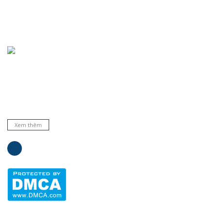
Chuyên cung cấp thiết bị, máy móc, dụng cụ, hóa chất trong
phòng thí nghiệm, bệnh viện và trường học ... Đại lý phân phối
nhiều hãng nổi tiếng hàng đầu trên thế giới. Cam kết hàng
chất lượng và dịch vụ uy tín.
Xem thêm