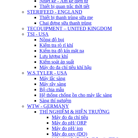
Nhiệt kế - Ẩm kế điện tử
Thiết bị quan trắc thời tiết
STERIFEED - ENGLAND
Thiết bị thanh trùng sữa mẹ
Chai đựng sữa thanh trùng
TECQUIPMENT – UNITED KINGDOM
TSI - USA
Nồng độ bụi
Kiểm tra rò rỉ khí
Kiểm tra độ kín mặt nạ
Lưu lượng khí
Kiểm soát áp suất
Máy đo đa chỉ tiêu khí hậu
W.S.TYLER - USA
Máy lắc sàng
Máy rây sàng
Bộ chia mẫu
Hệ thống chống ồn cho máy lắc sàng
Sàng thí nghiệm
WTW - GERMANY
THÍ NGHIỆM & HIỆN TRƯỜNG
Máy đo đa chỉ tiêu
Máy đo pH/ ORP
Máy đo pH/ ion
Máy đo oxy (DO)