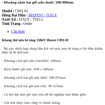
- Khoảng cách hai gối uốn dưới: 100-455mm
Model :
C092-01
Hãng Đại Diện :
MATEST - ITALY
Xuất Xứ :
ITALY - Ý(EU)
Tình Trạng :
Order
Cấu hình
Khung thử uốn bê tông 150kN Matest C092-01
- Bộ này thích hợp dùng liên kết với máy nén bê tông có bộ điều khiển
điện tử để thử uốn.
- Khoảng cách gối uốn trên/dưới: 160mm
- Kích thước gối uốn: Ø40 x 160mm
- Khoảng cách hai gối uốn dưới: 100-455mm
- Khoảng cách hai gối uốn trên: 40-155mm
- Có thể đặt một gối uốn trên để thí nghiệm uốn điểm giữa
- Gối uốn được làm cứng và chỉnh thẳng.