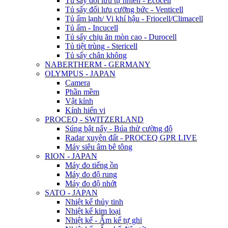
Tủ sấy đối lưu tự nhiên - Ecocell
Tủ sấy đối lưu cưỡng bức - Venticell
Tủ ấm lạnh/ Vi khí hậu - Friocell/Climacell
Tủ ấm - Incucell
Tủ sấy chịu ăn mòn cao - Durocell
Tủ tiệt trùng - Stericell
Tủ sấy chân không
NABERTHERM - GERMANY
OLYMPUS - JAPAN
Camera
Phần mềm
Vật kính
Kính hiển vi
PROCEQ - SWITZERLAND
Súng bật nẩy - Búa thử cường độ
Radar xuyên đất - PROCEQ GPR LIVE
Máy siêu âm bê tông
RION - JAPAN
Máy đo tiếng ồn
Máy đo độ rung
Máy đo độ nhớt
SATO - JAPAN
Nhiệt kế thủy tinh
Nhiệt kế kim loại
Nhiệt kế - Ẩm kế tự ghi