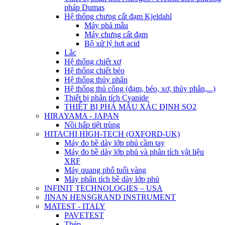
pháp Dumas
Hệ thống chưng cất đạm Kjeldahl
Máy phá mẫu
Máy chưng cất đạm
Bộ xử lý hơi acid
Lắc
Hệ thống chiết xơ
Hệ thống chiết béo
Hệ thống thủy phân
Hệ thống thủ công (đạm, béo, xơ, thủy phân,...)
Thiết bị phân tích Cyanide
THIẾT BỊ PHÁ MẪU XÁC ĐỊNH SO2
HIRAYAMA - JAPAN
Nồi hấp tiệt trùng
HITACHI HIGH-TECH (OXFORD-UK)
Máy đo bề dày lớp phủ cầm tay
Máy đo bề dày lớp phủ và phân tích vật liệu
XRF
Máy quang phổ tuổi vàng
Máy phân tích bề dày lớp phủ
INFINIT TECHNOLOGIES – USA
JINAN HENSGRAND INSTRUMENT
MATEST - ITALY
PAVETEST
Thép