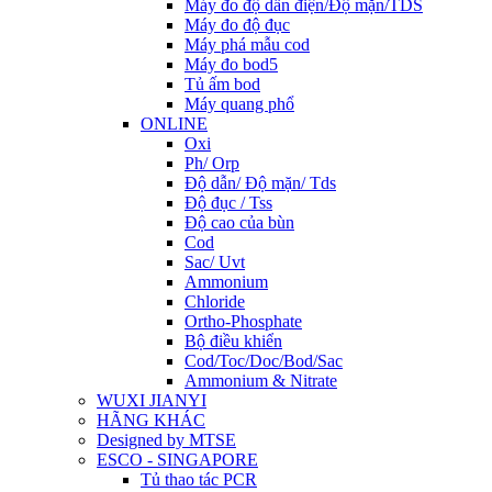
Máy đo độ dẫn điện/Độ mặn/TDS
Máy đo độ đục
Máy phá mẫu cod
Máy đo bod5
Tủ ấm bod
Máy quang phổ
ONLINE
Oxi
Ph/ Orp
Độ dẫn/ Độ mặn/ Tds
Độ đục / Tss
Độ cao của bùn
Cod
Sac/ Uvt
Ammonium
Chloride
Ortho-Phosphate
Bộ điều khiển
Cod/Toc/Doc/Bod/Sac
Ammonium & Nitrate
WUXI JIANYI
HÃNG KHÁC
Designed by MTSE
ESCO - SINGAPORE
Tủ thao tác PCR