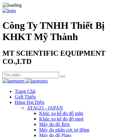
Công Ty TNHH Thiết Bị
KHKT Mỹ Thành
MT SCIENTIFIC EQUIPMENT
CO.,LTD
Trang Chủ
Giới Thiệu
Hãng Đại Diện
ATAGO - JAPAN
Khúc xạ kế đo độ mặn
Khúc xạ kế đo độ ngọt
Máy đo độ Brix
Máy đo phân cực tự động
Máy đo độ Plato