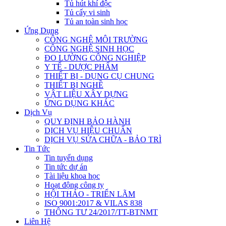
Tủ hút khí độc
Tủ cấy vi sinh
Tủ an toàn sinh học
Ứng Dụng
CÔNG NGHỆ MÔI TRƯỜNG
CÔNG NGHỆ SINH HỌC
ĐO LƯỜNG CÔNG NGHIỆP
Y TẾ - DƯỢC PHẨM
THIẾT BỊ - DỤNG CỤ CHUNG
THIẾT BỊ NGHỀ
VẬT LIỆU XÂY DỰNG
ỨNG DỤNG KHÁC
Dịch Vụ
QUY ĐỊNH BẢO HÀNH
DỊCH VỤ HIỆU CHUẨN
DỊCH VỤ SỬA CHỮA - BẢO TRÌ
Tin Tức
Tin tuyển dụng
Tin tức dự án
Tài liệu khoa học
Hoạt động công ty
HỘI THẢO - TRIỂN LÃM
ISO 9001:2017 & VILAS 838
THÔNG TƯ 24/2017/TT-BTNMT
Liên Hệ