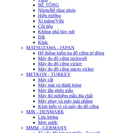
BÊ TÔNG
Nhựa/Bê tông nhựa
Hiện trường
Xi măng/Vữa
Cốt liệu
Không phá hủy ndt
Đất
Khác
MATSUZAWA - JAPAN
Hệ thống kiểm tra độ cứng tự động
Máy đo độ cứng rockwell
Máy đo độ cứng vicker
Máy đo độ cứng micro vicker
METKON - TURKEY
Máy cắt
Máy mài và đánh bóng
Máy lắp ghép mẫu
Máy thí nghiệm mẫu địa chất
Máy phay và máy mài phẳng
Kính hiển vi và máy đo độ cứng
MJK - DENMARK
Lưu lượng
Mực nước
MMM - GERMANY