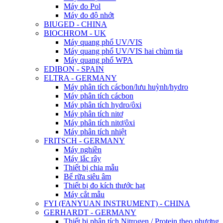
Máy đo Pol
Máy đo độ nhớt
BIUGED - CHINA
BIOCHROM - UK
Máy quang phổ UV/VIS
Máy quang phổ UV/VIS hai chùm tia
Máy quang phổ WPA
EDIBON - SPAIN
ELTRA - GERMANY
Máy phân tích cácbon/lưu huỳnh/hydro
Máy phân tích cácbon
Máy phân tích hydro/ôxi
Máy phân tích nitơ
Máy phân tích nitơ/ôxi
Máy phân tích nhiệt
FRITSCH - GERMANY
Máy nghiền
Máy lắc rây
Thiết bị chia mẫu
Bể rữa siêu âm
Thiết bị đo kích thước hạt
Máy cắt mẫu
FYI (FANYUAN INSTRUMENT) - CHINA
GERHARDT - GERMANY
Thiết bị phân tích Nitrogen / Protein theo phương