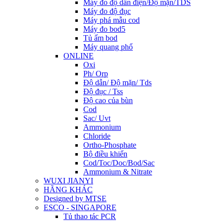
Máy đo độ dẫn điện/Độ mặn/TDS
Máy đo độ đục
Máy phá mẫu cod
Máy đo bod5
Tủ ấm bod
Máy quang phổ
ONLINE
Oxi
Ph/ Orp
Độ dẫn/ Độ mặn/ Tds
Độ đục / Tss
Độ cao của bùn
Cod
Sac/ Uvt
Ammonium
Chloride
Ortho-Phosphate
Bộ điều khiển
Cod/Toc/Doc/Bod/Sac
Ammonium & Nitrate
WUXI JIANYI
HÃNG KHÁC
Designed by MTSE
ESCO - SINGAPORE
Tủ thao tác PCR