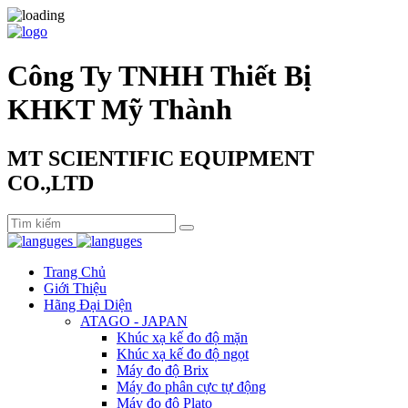
Công Ty TNHH Thiết Bị
KHKT Mỹ Thành
MT SCIENTIFIC EQUIPMENT
CO.,LTD
Trang Chủ
Giới Thiệu
Hãng Đại Diện
ATAGO - JAPAN
Khúc xạ kế đo độ mặn
Khúc xạ kế đo độ ngọt
Máy đo độ Brix
Máy đo phân cực tự động
Máy đo độ Plato