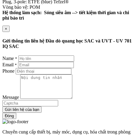
Plug, 3-pole: ETFE (blue) Tefzel®
Vòng bảo vệ: POM
Hệ thống làm sạch: Sóng siêu âm --> tiết kiệm thời gian và chi
phí bảo trì
×
Gửi thông tin liên hệ Đầu dò quang học SAC và UVT - UV 701
IQ SAC
Name
*
Email
*
Phone
Message
Gửi liên hệ của bạn
Đóng
Chuyên cung cấp thiết bị, máy móc, dụng cụ, hóa chất trong phòng