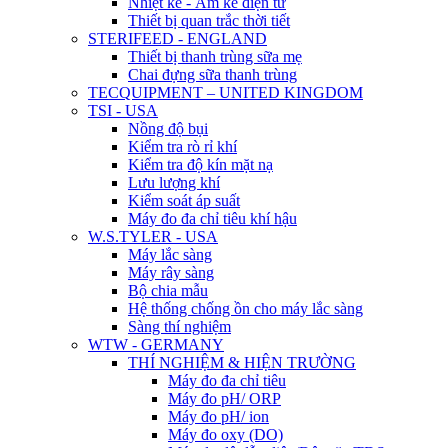
Nhiệt kế - Ẩm kế điện tử
Thiết bị quan trắc thời tiết
STERIFEED - ENGLAND
Thiết bị thanh trùng sữa mẹ
Chai đựng sữa thanh trùng
TECQUIPMENT – UNITED KINGDOM
TSI - USA
Nồng độ bụi
Kiểm tra rò rỉ khí
Kiểm tra độ kín mặt nạ
Lưu lượng khí
Kiểm soát áp suất
Máy đo đa chỉ tiêu khí hậu
W.S.TYLER - USA
Máy lắc sàng
Máy rây sàng
Bộ chia mẫu
Hệ thống chống ồn cho máy lắc sàng
Sàng thí nghiệm
WTW - GERMANY
THÍ NGHIỆM & HIỆN TRƯỜNG
Máy đo đa chỉ tiêu
Máy đo pH/ ORP
Máy đo pH/ ion
Máy đo oxy (DO)