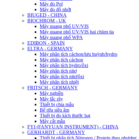
Máy đo Pol
Máy đo độ nhớt
BIUGED - CHINA
BIOCHROM - UK
Máy quang phổ UV/VIS
Máy quang phổ UV/VIS hai chùm tia
Máy quang phổ WPA
EDIBON - SPAIN
ELTRA - GERMANY
Máy phân tích cácbon/lưu huỳnh/hydro
Máy phân tích cácbon
Máy phân tích hydro/ôxi
Máy phân tích nitơ
Máy phân tích nitơ/ôxi
Máy phân tích nhiệt
FRITSCH - GERMANY
Máy nghiền
Máy lắc rây
Thiết bị chia mẫu
Bể rữa siêu âm
Thiết bị đo kích thước hạt
Máy cắt mẫu
FYI (FANYUAN INSTRUMENT) - CHINA
GERHARDT - GERMANY
Thiết bị phân tích Nitrogen / Protein theo phương