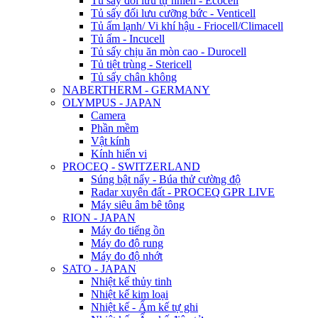
Tủ sấy đối lưu tự nhiên - Ecocell
Tủ sấy đối lưu cưỡng bức - Venticell
Tủ ấm lạnh/ Vi khí hậu - Friocell/Climacell
Tủ ấm - Incucell
Tủ sấy chịu ăn mòn cao - Durocell
Tủ tiệt trùng - Stericell
Tủ sấy chân không
NABERTHERM - GERMANY
OLYMPUS - JAPAN
Camera
Phần mềm
Vật kính
Kính hiển vi
PROCEQ - SWITZERLAND
Súng bật nẩy - Búa thử cường độ
Radar xuyên đất - PROCEQ GPR LIVE
Máy siêu âm bê tông
RION - JAPAN
Máy đo tiếng ồn
Máy đo độ rung
Máy đo độ nhớt
SATO - JAPAN
Nhiệt kế thủy tinh
Nhiệt kế kim loại
Nhiệt kế - Ẩm kế tự ghi