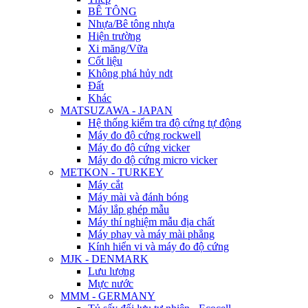
BÊ TÔNG
Nhựa/Bê tông nhựa
Hiện trường
Xi măng/Vữa
Cốt liệu
Không phá hủy ndt
Đất
Khác
MATSUZAWA - JAPAN
Hệ thống kiểm tra độ cứng tự động
Máy đo độ cứng rockwell
Máy đo độ cứng vicker
Máy đo độ cứng micro vicker
METKON - TURKEY
Máy cắt
Máy mài và đánh bóng
Máy lắp ghép mẫu
Máy thí nghiệm mẫu địa chất
Máy phay và máy mài phẳng
Kính hiển vi và máy đo độ cứng
MJK - DENMARK
Lưu lượng
Mực nước
MMM - GERMANY