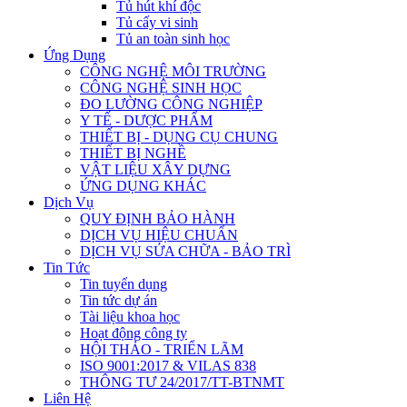
Tủ hút khí độc
Tủ cấy vi sinh
Tủ an toàn sinh học
Ứng Dụng
CÔNG NGHỆ MÔI TRƯỜNG
CÔNG NGHỆ SINH HỌC
ĐO LƯỜNG CÔNG NGHIỆP
Y TẾ - DƯỢC PHẨM
THIẾT BỊ - DỤNG CỤ CHUNG
THIẾT BỊ NGHỀ
VẬT LIỆU XÂY DỰNG
ỨNG DỤNG KHÁC
Dịch Vụ
QUY ĐỊNH BẢO HÀNH
DỊCH VỤ HIỆU CHUẨN
DỊCH VỤ SỬA CHỮA - BẢO TRÌ
Tin Tức
Tin tuyển dụng
Tin tức dự án
Tài liệu khoa học
Hoạt động công ty
HỘI THẢO - TRIỂN LÃM
ISO 9001:2017 & VILAS 838
THÔNG TƯ 24/2017/TT-BTNMT
Liên Hệ