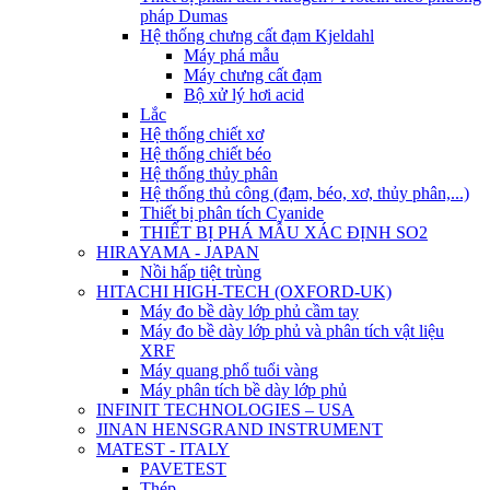
pháp Dumas
Hệ thống chưng cất đạm Kjeldahl
Máy phá mẫu
Máy chưng cất đạm
Bộ xử lý hơi acid
Lắc
Hệ thống chiết xơ
Hệ thống chiết béo
Hệ thống thủy phân
Hệ thống thủ công (đạm, béo, xơ, thủy phân,...)
Thiết bị phân tích Cyanide
THIẾT BỊ PHÁ MẪU XÁC ĐỊNH SO2
HIRAYAMA - JAPAN
Nồi hấp tiệt trùng
HITACHI HIGH-TECH (OXFORD-UK)
Máy đo bề dày lớp phủ cầm tay
Máy đo bề dày lớp phủ và phân tích vật liệu
XRF
Máy quang phổ tuổi vàng
Máy phân tích bề dày lớp phủ
INFINIT TECHNOLOGIES – USA
JINAN HENSGRAND INSTRUMENT
MATEST - ITALY
PAVETEST
Thép