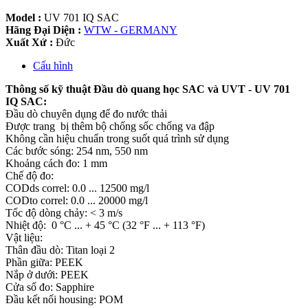
Model :
UV 701 IQ SAC
Hãng Đại Diện :
WTW - GERMANY
Xuất Xứ :
Đức
Cấu hình
Thông số kỹ thuật Đầu dò quang học SAC và UVT - UV 701
IQ SAC:
Đầu dò chuyên dụng để đo nước thải
Được trang bị thêm bộ chống sốc chống va đập
Không cần hiệu chuẩn trong suốt quá trình sử dụng
Các bước sóng: 254 nm, 550 nm
Khoảng cách đo: 1 mm
Chế độ đo:
CODds correl: 0.0 ... 12500 mg/l
CODto correl: 0.0 ... 20000 mg/l
Tốc độ dòng chảy: < 3 m/s
Nhiệt độ: 0 °C ... + 45 °C (32 °F ... + 113 °F)
Vật liệu:
Thân đầu dò: Titan loại 2
Phần giữa: PEEK
Nắp ở dưới: PEEK
Cửa số đo: Sapphire
Đầu kết nối housing: POM