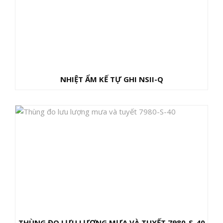
NHIỆT ẨM KẾ TỰ GHI NSII-Q
THÙNG ĐO LƯU LƯỢNG MƯA VÀ TUYẾT 7980-S-40