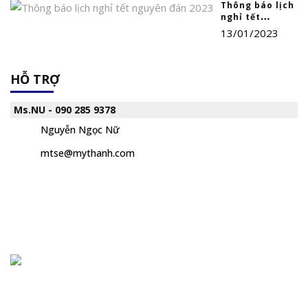
Thông báo lịch
nghỉ tết
nguyên đán
13/01/2023
2023
HỖ TRỢ
Ms.NU - 090 285 9378
Nguyễn Ngọc Nữ
mtse@mythanh.com
Chuyên cung cấp thiết bị, máy móc, dụng cụ, hóa chất trong
phòng thí nghiệm, bệnh viện và trường học ... Đại lý phân phối