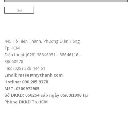
Gửi
Trụ sở chính TPHCM
445 Tô Hiến Thành, Phường Diên Hồng,
Tp.HCM
Điện thoại: (028) 38646051 - 38646116 -
38660978
Fax: (028) 386 444 61
Email: mtse@mythanh.com
Hotline: 090 285 9378
MST: 0300972905
Số ĐKKD: 050254 cấp ngày 05/03/1996 tại
Phòng ĐKKD Tp.HCM