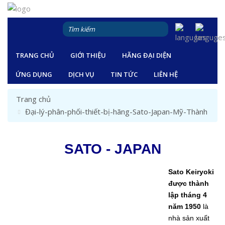
TRANG CHỦ
GIỚI THIỆU
HÃNG ĐẠI DIỆN
ỨNG DỤNG
DỊCH VỤ
TIN TỨC
LIÊN HỆ
Trang chủ
Đại-lý-phân-phối-thiết-bị-hãng-Sato-Japan-Mỹ-Thành
SATO - JAPAN
Sato Keiryoki
được thành
lập tháng 4
năm 1950
là
nhà sản xuất