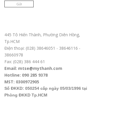
Gửi
Trụ sở chính TPHCM
445 Tô Hiến Thành, Phường Diên Hồng,
Tp.HCM
Điện thoại: (028) 38646051 - 38646116 -
38660978
Fax: (028) 386 444 61
Email: mtse@mythanh.com
Hotline: 090 285 9378
MST: 0300972905
Số ĐKKD: 050254 cấp ngày 05/03/1996 tại
Phòng ĐKKD Tp.HCM