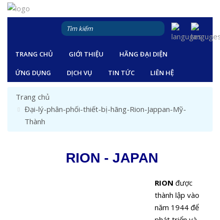
TRANG CHỦ
GIỚI THIỆU
HÃNG ĐẠI DIỆN
ỨNG DỤNG
DỊCH VỤ
TIN TỨC
LIÊN HỆ
Trang chủ
Đại-lý-phân-phối-thiết-bị-hãng-Rion-Jappan-Mỹ-
Thành
RION - JAPAN
RION
được
thành lập vào
năm 1944 để
phát triển và