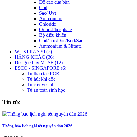
Độ cao của bùn
Cod
Sac/ Uvt
Ammonium
Chloride
Ortho-Phosphate
Bộ điều khiển
Cod/Toc/Doc/Bod/Sac
Ammonium & Nitrate
WUXI JIANYI (2)
HÃNG KHÁC (36)
Designed by MTSE (12)
ESCO - SINGAPORE (6)
Tủ thao tác PCR
Tủ hút khí độc
Tủ cấy vi sinh
Tủ an toàn sinh học
Tin tức
Thông báo lịch nghỉ tết nguyên đán 2026