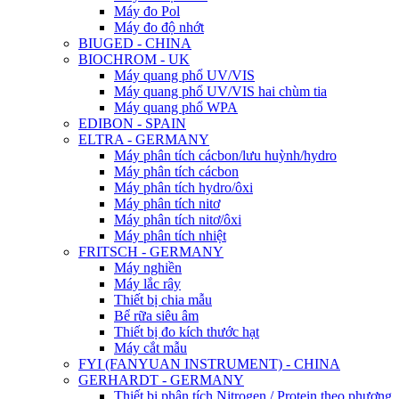
Máy đo Pol
Máy đo độ nhớt
BIUGED - CHINA
BIOCHROM - UK
Máy quang phổ UV/VIS
Máy quang phổ UV/VIS hai chùm tia
Máy quang phổ WPA
EDIBON - SPAIN
ELTRA - GERMANY
Máy phân tích cácbon/lưu huỳnh/hydro
Máy phân tích cácbon
Máy phân tích hydro/ôxi
Máy phân tích nitơ
Máy phân tích nitơ/ôxi
Máy phân tích nhiệt
FRITSCH - GERMANY
Máy nghiền
Máy lắc rây
Thiết bị chia mẫu
Bể rữa siêu âm
Thiết bị đo kích thước hạt
Máy cắt mẫu
FYI (FANYUAN INSTRUMENT) - CHINA
GERHARDT - GERMANY
Thiết bị phân tích Nitrogen / Protein theo phương