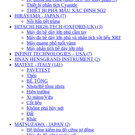
Thiết bị phân tích Cyanide
THIẾT BỊ PHÁ MẪU XÁC ĐỊNH SO2
HIRAYAMA - JAPAN (7)
Nồi hấp tiệt trùng
HITACHI HIGH-TECH (OXFORD-UK) (3)
Máy đo bề dày lớp phủ cầm tay
Máy đo bề dày lớp phủ và phân tích vật liệu XRF
Máy quang phổ tuổi vàng
Máy phân tích bề dày lớp phủ
INFINIT TECHNOLOGIES – USA (7)
JINAN HENSGRAND INSTRUMENT (2)
MATEST - ITALY (141)
PAVETEST
Thép
BÊ TÔNG
Nhựa/Bê tông nhựa
Hiện trường
Xi măng/Vữa
Cốt liệu
Không phá hủy ndt
Đất
Khác
MATSUZAWA - JAPAN (2)
Hệ thống kiểm tra độ cứng tự động