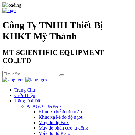
Công Ty TNHH Thiết Bị
KHKT Mỹ Thành
MT SCIENTIFIC EQUIPMENT
CO.,LTD
Trang Chủ
Giới Thiệu
Hãng Đại Diện
ATAGO - JAPAN
Khúc xạ kế đo độ mặn
Khúc xạ kế đo độ ngọt
Máy đo độ Brix
Máy đo phân cực tự động
Máy đo độ Plato