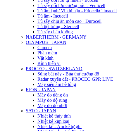
Tủ sấy đối lưu tự nhiên - Ecocell
Tủ sấy đối lưu cưỡng bức - Venticell
Tủ ấm lạnh/ Vi khí hậu - Friocell/Climacell
Tủ ấm - Incucell
Tủ sấy chịu ăn mòn cao - Durocell
Tủ tiệt trùng - Stericell
Tủ sấy chân không
NABERTHERM - GERMANY
OLYMPUS - JAPAN
Camera
Phần mềm
Vật kính
Kính hiển vi
PROCEQ - SWITZERLAND
Súng bật nẩy - Búa thử cường độ
Radar xuyên đất - PROCEQ GPR LIVE
Máy siêu âm bê tông
RION - JAPAN
Máy đo tiếng ồn
Máy đo độ rung
Máy đo độ nhớt
SATO - JAPAN
Nhiệt kế thủy tinh
Nhiệt kế kim loại
Nhiệt kế - Ẩm kế tự ghi