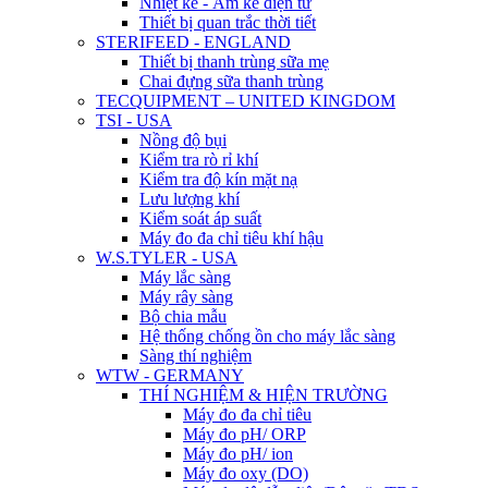
Nhiệt kế - Ẩm kế điện tử
Thiết bị quan trắc thời tiết
STERIFEED - ENGLAND
Thiết bị thanh trùng sữa mẹ
Chai đựng sữa thanh trùng
TECQUIPMENT – UNITED KINGDOM
TSI - USA
Nồng độ bụi
Kiểm tra rò rỉ khí
Kiểm tra độ kín mặt nạ
Lưu lượng khí
Kiểm soát áp suất
Máy đo đa chỉ tiêu khí hậu
W.S.TYLER - USA
Máy lắc sàng
Máy rây sàng
Bộ chia mẫu
Hệ thống chống ồn cho máy lắc sàng
Sàng thí nghiệm
WTW - GERMANY
THÍ NGHIỆM & HIỆN TRƯỜNG
Máy đo đa chỉ tiêu
Máy đo pH/ ORP
Máy đo pH/ ion
Máy đo oxy (DO)