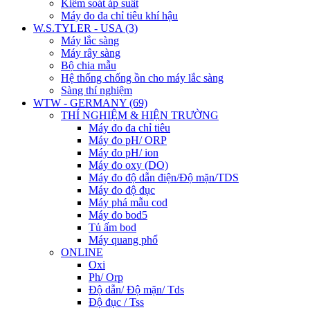
Kiểm soát áp suất
Máy đo đa chỉ tiêu khí hậu
W.S.TYLER - USA (3)
Máy lắc sàng
Máy rây sàng
Bộ chia mẫu
Hệ thống chống ồn cho máy lắc sàng
Sàng thí nghiệm
WTW - GERMANY (69)
THÍ NGHIỆM & HIỆN TRƯỜNG
Máy đo đa chỉ tiêu
Máy đo pH/ ORP
Máy đo pH/ ion
Máy đo oxy (DO)
Máy đo độ dẫn điện/Độ mặn/TDS
Máy đo độ đục
Máy phá mẫu cod
Máy đo bod5
Tủ ấm bod
Máy quang phổ
ONLINE
Oxi
Ph/ Orp
Độ dẫn/ Độ mặn/ Tds
Độ đục / Tss