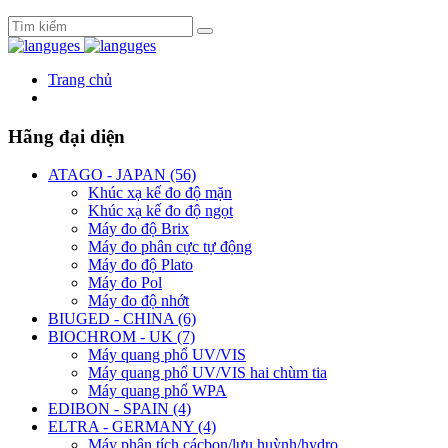
Trang chủ
Hãng đại diện
ATAGO - JAPAN (56)
Khúc xạ kế đo độ mặn
Khúc xạ kế đo độ ngọt
Máy đo độ Brix
Máy đo phân cực tự động
Máy đo độ Plato
Máy đo Pol
Máy đo độ nhớt
BIUGED - CHINA (6)
BIOCHROM - UK (7)
Máy quang phổ UV/VIS
Máy quang phổ UV/VIS hai chùm tia
Máy quang phổ WPA
EDIBON - SPAIN (4)
ELTRA - GERMANY (4)
Máy phân tích cácbon/lưu huỳnh/hydro