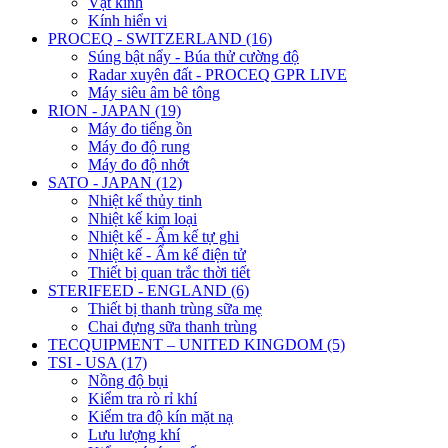
Vật kính
Kính hiển vi
PROCEQ - SWITZERLAND (16)
Súng bật nẩy - Búa thử cường độ
Radar xuyên đất - PROCEQ GPR LIVE
Máy siêu âm bê tông
RION - JAPAN (19)
Máy đo tiếng ồn
Máy đo độ rung
Máy đo độ nhớt
SATO - JAPAN (12)
Nhiệt kế thủy tinh
Nhiệt kế kim loại
Nhiệt kế - Ẩm kế tự ghi
Nhiệt kế - Ẩm kế điện tử
Thiết bị quan trắc thời tiết
STERIFEED - ENGLAND (6)
Thiết bị thanh trùng sữa mẹ
Chai đựng sữa thanh trùng
TECQUIPMENT – UNITED KINGDOM (5)
TSI - USA (17)
Nồng độ bụi
Kiểm tra rò rỉ khí
Kiểm tra độ kín mặt nạ
Lưu lượng khí