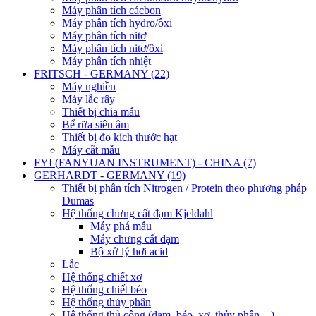
Máy phân tích cácbon
Máy phân tích hydro/ôxi
Máy phân tích nitơ
Máy phân tích nitơ/ôxi
Máy phân tích nhiệt
FRITSCH - GERMANY (22)
Máy nghiền
Máy lắc rây
Thiết bị chia mẫu
Bể rữa siêu âm
Thiết bị đo kích thước hạt
Máy cắt mẫu
FYI (FANYUAN INSTRUMENT) - CHINA (7)
GERHARDT - GERMANY (19)
Thiết bị phân tích Nitrogen / Protein theo phương pháp
Dumas
Hệ thống chưng cất đạm Kjeldahl
Máy phá mẫu
Máy chưng cất đạm
Bộ xử lý hơi acid
Lắc
Hệ thống chiết xơ
Hệ thống chiết béo
Hệ thống thủy phân
Hệ thống thủ công (đạm, béo, xơ, thủy phân,...)