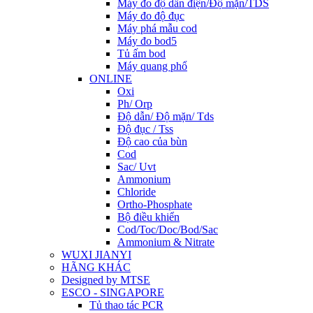
Máy đo độ dẫn điện/Độ mặn/TDS
Máy đo độ đục
Máy phá mẫu cod
Máy đo bod5
Tủ ấm bod
Máy quang phổ
ONLINE
Oxi
Ph/ Orp
Độ dẫn/ Độ mặn/ Tds
Độ đục / Tss
Độ cao của bùn
Cod
Sac/ Uvt
Ammonium
Chloride
Ortho-Phosphate
Bộ điều khiển
Cod/Toc/Doc/Bod/Sac
Ammonium & Nitrate
WUXI JIANYI
HÃNG KHÁC
Designed by MTSE
ESCO - SINGAPORE
Tủ thao tác PCR