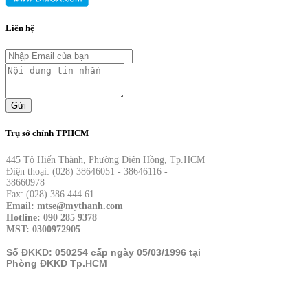
Liên hệ
Gửi
Trụ sở chính TPHCM
445 Tô Hiến Thành, Phường Diên Hồng, Tp.HCM
Điện thoại: (028) 38646051 - 38646116 -
38660978
Fax: (028) 386 444 61
Email: mtse@mythanh.com
Hotline: 090 285 9378
MST: 0300972905
Số ĐKKD: 050254 cấp ngày 05/03/1996 tại
Phòng ĐKKD Tp.HCM