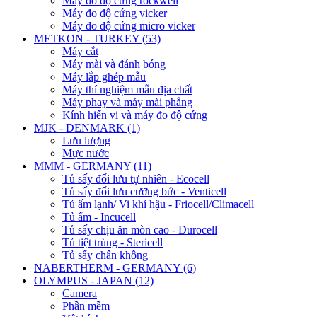
Máy đo độ cứng rockwell
Máy đo độ cứng vicker
Máy đo độ cứng micro vicker
METKON - TURKEY (53)
Máy cắt
Máy mài và đánh bóng
Máy lắp ghép mẫu
Máy thí nghiệm mẫu địa chất
Máy phay và máy mài phẳng
Kính hiển vi và máy đo độ cứng
MJK - DENMARK (1)
Lưu lượng
Mực nước
MMM - GERMANY (11)
Tủ sấy đối lưu tự nhiên - Ecocell
Tủ sấy đối lưu cưỡng bức - Venticell
Tủ ấm lạnh/ Vi khí hậu - Friocell/Climacell
Tủ ấm - Incucell
Tủ sấy chịu ăn mòn cao - Durocell
Tủ tiệt trùng - Stericell
Tủ sấy chân không
NABERTHERM - GERMANY (6)
OLYMPUS - JAPAN (12)
Camera
Phần mềm