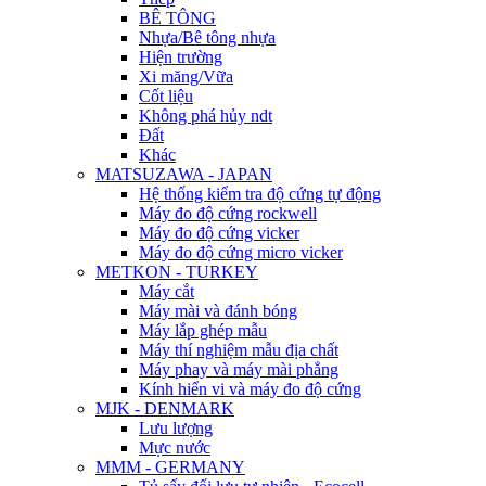
BÊ TÔNG
Nhựa/Bê tông nhựa
Hiện trường
Xi măng/Vữa
Cốt liệu
Không phá hủy ndt
Đất
Khác
MATSUZAWA - JAPAN
Hệ thống kiểm tra độ cứng tự động
Máy đo độ cứng rockwell
Máy đo độ cứng vicker
Máy đo độ cứng micro vicker
METKON - TURKEY
Máy cắt
Máy mài và đánh bóng
Máy lắp ghép mẫu
Máy thí nghiệm mẫu địa chất
Máy phay và máy mài phẳng
Kính hiển vi và máy đo độ cứng
MJK - DENMARK
Lưu lượng
Mực nước
MMM - GERMANY