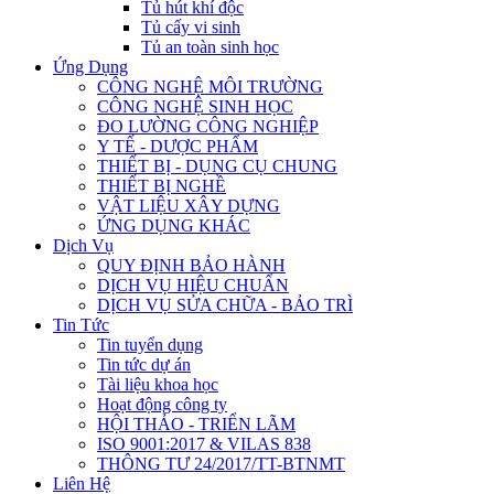
Tủ hút khí độc
Tủ cấy vi sinh
Tủ an toàn sinh học
Ứng Dụng
CÔNG NGHỆ MÔI TRƯỜNG
CÔNG NGHỆ SINH HỌC
ĐO LƯỜNG CÔNG NGHIỆP
Y TẾ - DƯỢC PHẨM
THIẾT BỊ - DỤNG CỤ CHUNG
THIẾT BỊ NGHỀ
VẬT LIỆU XÂY DỰNG
ỨNG DỤNG KHÁC
Dịch Vụ
QUY ĐỊNH BẢO HÀNH
DỊCH VỤ HIỆU CHUẨN
DỊCH VỤ SỬA CHỮA - BẢO TRÌ
Tin Tức
Tin tuyển dụng
Tin tức dự án
Tài liệu khoa học
Hoạt động công ty
HỘI THẢO - TRIỂN LÃM
ISO 9001:2017 & VILAS 838
THÔNG TƯ 24/2017/TT-BTNMT
Liên Hệ