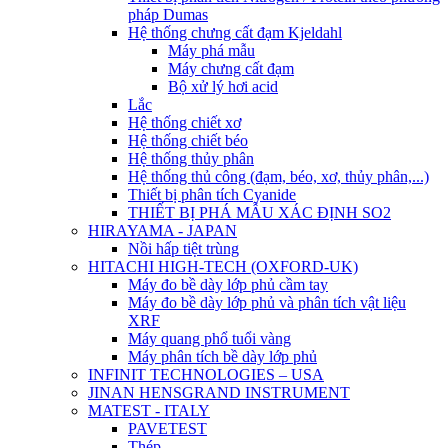
pháp Dumas
Hệ thống chưng cất đạm Kjeldahl
Máy phá mẫu
Máy chưng cất đạm
Bộ xử lý hơi acid
Lắc
Hệ thống chiết xơ
Hệ thống chiết béo
Hệ thống thủy phân
Hệ thống thủ công (đạm, béo, xơ, thủy phân,...)
Thiết bị phân tích Cyanide
THIẾT BỊ PHÁ MẪU XÁC ĐỊNH SO2
HIRAYAMA - JAPAN
Nồi hấp tiệt trùng
HITACHI HIGH-TECH (OXFORD-UK)
Máy đo bề dày lớp phủ cầm tay
Máy đo bề dày lớp phủ và phân tích vật liệu
XRF
Máy quang phổ tuổi vàng
Máy phân tích bề dày lớp phủ
INFINIT TECHNOLOGIES – USA
JINAN HENSGRAND INSTRUMENT
MATEST - ITALY
PAVETEST
Thép