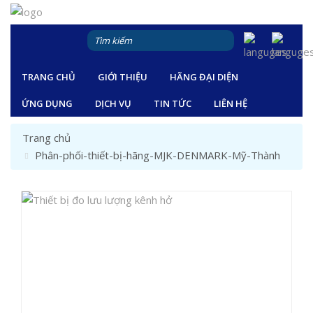
TRANG CHỦ
GIỚI THIỆU
HÃNG ĐẠI DIỆN
ỨNG DỤNG
DỊCH VỤ
TIN TỨC
LIÊN HỆ
Trang chủ
Phân-phối-thiết-bị-hãng-MJK-DENMARK-Mỹ-Thành