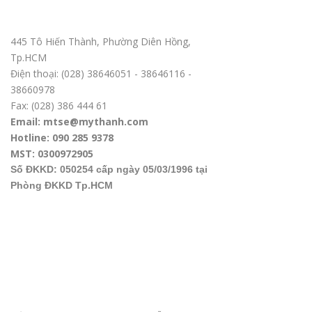
Trụ sở chính TPHCM
445 Tô Hiến Thành, Phường Diên Hồng,
Tp.HCM
Điện thoại: (028) 38646051 - 38646116 -
38660978
Fax: (028) 386 444 61
Email: mtse@mythanh.com
Hotline: 090 285 9378
MST: 0300972905
Số ĐKKD: 050254 cấp ngày 05/03/1996 tại
Phòng ĐKKD Tp.HCM
Văn phòng ĐD tại Hà Nội