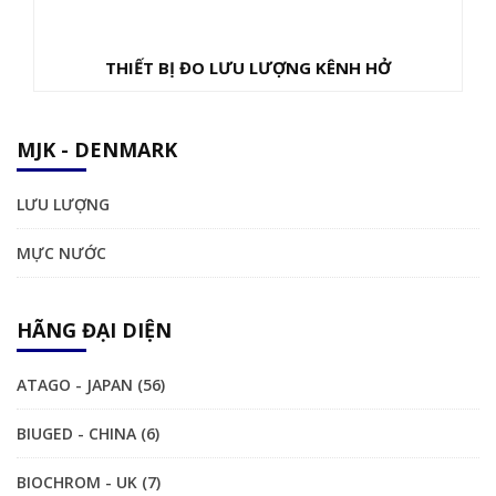
THIẾT BỊ ĐO LƯU LƯỢNG KÊNH HỞ
MJK - DENMARK
LƯU LƯỢNG
MỰC NƯỚC
HÃNG ĐẠI DIỆN
ATAGO - JAPAN (56)
BIUGED - CHINA (6)
BIOCHROM - UK (7)