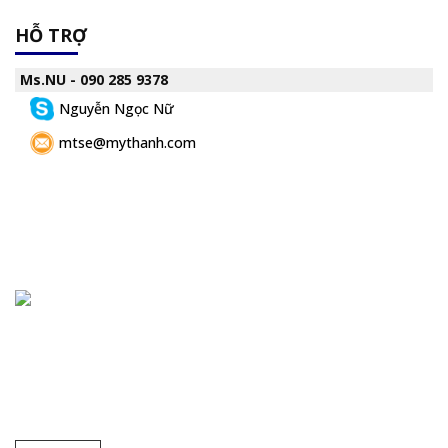
HỖ TRỢ
Ms.NU - 090 285 9378
Nguyễn Ngọc Nữ
mtse@mythanh.com
Chuyên cung cấp thiết bị, máy móc, dụng cụ, hóa chất trong
phòng thí nghiệm, bệnh viện và trường học ... Đại lý phân phối
nhiều hãng nổi tiếng hàng đầu trên thế giới. Cam kết hàng
chất lượng và dịch vụ uy tín.