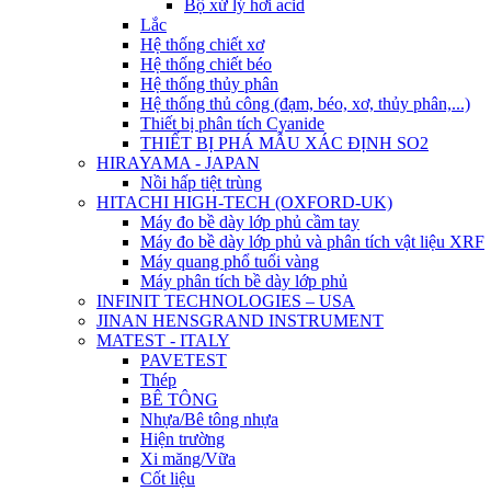
Bộ xử lý hơi acid
Lắc
Hệ thống chiết xơ
Hệ thống chiết béo
Hệ thống thủy phân
Hệ thống thủ công (đạm, béo, xơ, thủy phân,...)
Thiết bị phân tích Cyanide
THIẾT BỊ PHÁ MẪU XÁC ĐỊNH SO2
HIRAYAMA - JAPAN
Nồi hấp tiệt trùng
HITACHI HIGH-TECH (OXFORD-UK)
Máy đo bề dày lớp phủ cầm tay
Máy đo bề dày lớp phủ và phân tích vật liệu XRF
Máy quang phổ tuổi vàng
Máy phân tích bề dày lớp phủ
INFINIT TECHNOLOGIES – USA
JINAN HENSGRAND INSTRUMENT
MATEST - ITALY
PAVETEST
Thép
BÊ TÔNG
Nhựa/Bê tông nhựa
Hiện trường
Xi măng/Vữa
Cốt liệu