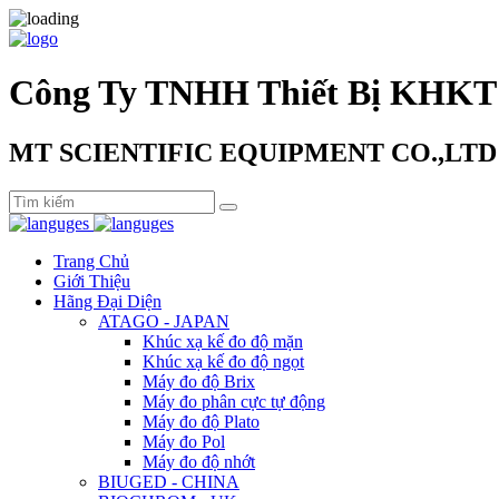
Công Ty TNHH Thiết Bị KHKT
MT SCIENTIFIC EQUIPMENT CO.,LTD
Trang Chủ
Giới Thiệu
Hãng Đại Diện
ATAGO - JAPAN
Khúc xạ kế đo độ mặn
Khúc xạ kế đo độ ngọt
Máy đo độ Brix
Máy đo phân cực tự động
Máy đo độ Plato
Máy đo Pol
Máy đo độ nhớt
BIUGED - CHINA