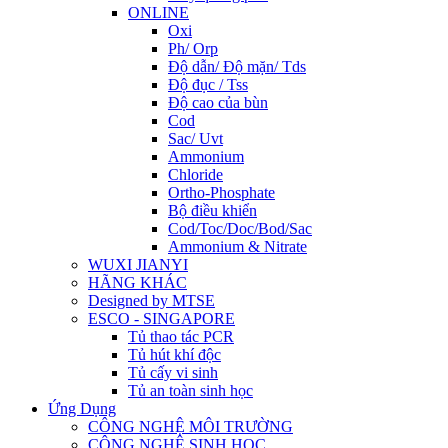
ONLINE
Oxi
Ph/ Orp
Độ dẫn/ Độ mặn/ Tds
Độ đục / Tss
Độ cao của bùn
Cod
Sac/ Uvt
Ammonium
Chloride
Ortho-Phosphate
Bộ điều khiển
Cod/Toc/Doc/Bod/Sac
Ammonium & Nitrate
WUXI JIANYI
HÃNG KHÁC
Designed by MTSE
ESCO - SINGAPORE
Tủ thao tác PCR
Tủ hút khí độc
Tủ cấy vi sinh
Tủ an toàn sinh học
Ứng Dụng
CÔNG NGHỆ MÔI TRƯỜNG
CÔNG NGHỆ SINH HỌC