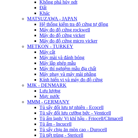
Không phá hủy ndt
Đất
Khác
MATSUZAWA - JAPAN
Hệ thống kiểm tra độ cứng tự động
Máy đo độ cứng rockwell
Máy đo độ cứng vicker
Máy đo độ cứng micro vicker
METKON - TURKEY
Máy cắt
Máy mài và đánh bóng
Máy lắp ghép mẫu
Máy thí nghiệm mẫu địa chất
Máy phay và máy mài phẳng
Kính hiển vi và máy đo độ cứng
MJK - DENMARK
Lưu lượng
Mực nước
MMM - GERMANY
Tủ sấy đối lưu tự nhiên - Ecocell
Tủ sấy đối lưu cưỡng bức - Venticell
Tủ ấm lạnh/ Vi khí hậu - Friocell/Climacell
Tủ ấm - Incucell
Tủ sấy chịu ăn mòn cao - Durocell
Tủ tiệt trùng - Stericell