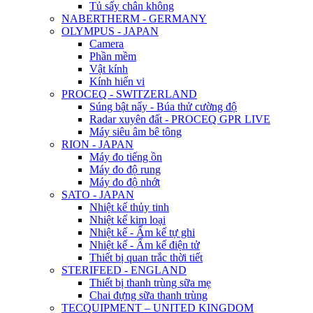
Tủ sấy chân không
NABERTHERM - GERMANY
OLYMPUS - JAPAN
Camera
Phần mềm
Vật kính
Kính hiển vi
PROCEQ - SWITZERLAND
Súng bật nẩy - Búa thử cường độ
Radar xuyên đất - PROCEQ GPR LIVE
Máy siêu âm bê tông
RION - JAPAN
Máy đo tiếng ồn
Máy đo độ rung
Máy đo độ nhớt
SATO - JAPAN
Nhiệt kế thủy tinh
Nhiệt kế kim loại
Nhiệt kế - Ẩm kế tự ghi
Nhiệt kế - Ẩm kế điện tử
Thiết bị quan trắc thời tiết
STERIFEED - ENGLAND
Thiết bị thanh trùng sữa mẹ
Chai đựng sữa thanh trùng
TECQUIPMENT – UNITED KINGDOM