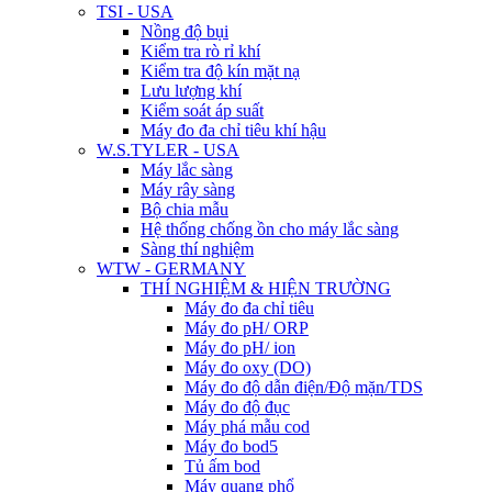
TSI - USA
Nồng độ bụi
Kiểm tra rò rỉ khí
Kiểm tra độ kín mặt nạ
Lưu lượng khí
Kiểm soát áp suất
Máy đo đa chỉ tiêu khí hậu
W.S.TYLER - USA
Máy lắc sàng
Máy rây sàng
Bộ chia mẫu
Hệ thống chống ồn cho máy lắc sàng
Sàng thí nghiệm
WTW - GERMANY
THÍ NGHIỆM & HIỆN TRƯỜNG
Máy đo đa chỉ tiêu
Máy đo pH/ ORP
Máy đo pH/ ion
Máy đo oxy (DO)
Máy đo độ dẫn điện/Độ mặn/TDS
Máy đo độ đục
Máy phá mẫu cod
Máy đo bod5
Tủ ấm bod
Máy quang phổ