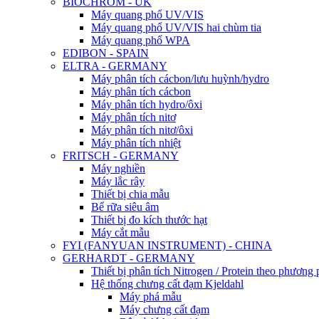
BIOCHROM - UK
Máy quang phổ UV/VIS
Máy quang phổ UV/VIS hai chùm tia
Máy quang phổ WPA
EDIBON - SPAIN
ELTRA - GERMANY
Máy phân tích cácbon/lưu huỳnh/hydro
Máy phân tích cácbon
Máy phân tích hydro/ôxi
Máy phân tích nitơ
Máy phân tích nitơ/ôxi
Máy phân tích nhiệt
FRITSCH - GERMANY
Máy nghiền
Máy lắc rây
Thiết bị chia mẫu
Bể rữa siêu âm
Thiết bị đo kích thước hạt
Máy cắt mẫu
FYI (FANYUAN INSTRUMENT) - CHINA
GERHARDT - GERMANY
Thiết bị phân tích Nitrogen / Protein theo phươn
Hệ thống chưng cất đạm Kjeldahl
Máy phá mẫu
Máy chưng cất đạm