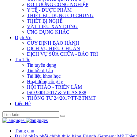
ĐO LƯỜNG CÔNG NGHIỆP
Y TẾ - DƯỢC PHẨM
THIẾT BỊ - DỤNG CỤ CHUNG
THIẾT BỊ NGHỀ
VẬT LIỆU XÂY DỰNG
ỨNG DỤNG KHÁC
Dịch Vụ
QUY ĐỊNH BẢO HÀNH
DỊCH VỤ HIỆU CHUẨN
DỊCH VỤ SỬA CHỮA - BẢO TRÌ
Tin Tức
Tin tuyển dụng
Tin tức dự án
Tài liệu khoa học
Hoạt động công ty
HỘI THẢO - TRIỂN LÃM
ISO 9001:2017 & VILAS 838
THÔNG TƯ 24/2017/TT-BTNMT
Liên Hệ
Trang chủ
Đại-lý-phân-phối-chính-thức-hãng-Fristch-Germany-Mỹ-Thàn