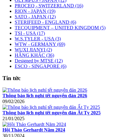
OLYMPUS - JAPAN (12)
PROCEQ - SWITZERLAND (16)
RION - JAPAN (19)
SATO - JAPAN (12)
STERIFEED - ENGLAND (6)
TECQUIPMENT – UNITED KINGDOM (5)
TSI - USA (17)
W.S.TYLER - USA (3)
WTW - GERMANY (69)
WUXI JIANYI (2)
HÃNG KHÁC (36)
Designed by MTSE (12)
ESCO - SINGAPORE (6)
Tin tức
Thông báo lịch nghỉ tết nguyên đán 2026
09/02/2026
Thông báo lịch nghỉ tết nguyên đán Ất Tỵ 2025
21/01/2025
Hội Thảo Gerhardt Năm 2024
30/11/2024