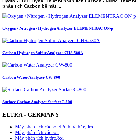
Hydro - Lưu Huỳnh
,
Thiết bị phân tích Cacbon - Nước
,
Thiết bị
phân tích Cacbon bề mặt
,...
Oxygen / Nitrogen / Hydrogen Analyzer ELEMENTRAC ON-p
Carbon Hydrogen Sulfur Analyzer CHS-580A
Carbon Water Analyzer CW-800
Surface Carbon Analyzer SurfaceC-800
ELTRA - GERMANY
Máy phân tích cácbon/lưu huỳnh/hydro
Máy phân tích cácbon
Máy phân tích hydro/ôxi