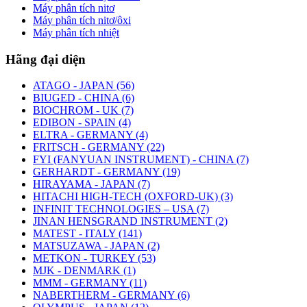
Máy phân tích nitơ
Máy phân tích nitơ/ôxi
Máy phân tích nhiệt
Hãng đại diện
ATAGO - JAPAN (56)
BIUGED - CHINA (6)
BIOCHROM - UK (7)
EDIBON - SPAIN (4)
ELTRA - GERMANY (4)
FRITSCH - GERMANY (22)
FYI (FANYUAN INSTRUMENT) - CHINA (7)
GERHARDT - GERMANY (19)
HIRAYAMA - JAPAN (7)
HITACHI HIGH-TECH (OXFORD-UK) (3)
INFINIT TECHNOLOGIES – USA (7)
JINAN HENSGRAND INSTRUMENT (2)
MATEST - ITALY (141)
MATSUZAWA - JAPAN (2)
METKON - TURKEY (53)
MJK - DENMARK (1)
MMM - GERMANY (11)
NABERTHERM - GERMANY (6)