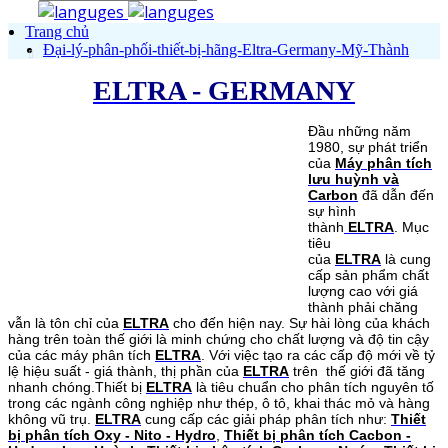
Trang chủ
Đại-lý-phân-phối-thiết-bị-hãng-Eltra-Germany-Mỹ-Thành
ELTRA - GERMANY
Đầu những năm
1980, sự phát triển
của
Máy phân tích
lưu huỳnh và
Carbon
đã dẫn đến
sự hình
thành
ELTRA
. Mục
tiêu
của
ELTRA
là cung
cấp sản phẩm chất
lượng cao với giá
thành phải chăng
vẫn là tôn chỉ của
ELTRA
cho đến hiện nay. Sự hài lòng của khách
hàng trên toàn thế giới là minh chứng cho chất lượng và độ tin cậy
của các máy phân tích
ELTRA
. Với việc tạo ra các cấp độ mới về tỷ
lệ hiệu suất - giá thành, thị phần của
ELTRA
trên thế giới đã tăng
nhanh chóng.Thiết bị
ELTRA
là tiêu chuẩn cho phân tích nguyên tố
trong các ngành công nghiệp như thép, ô tô, khai thác mỏ và hàng
không vũ trụ.
ELTRA
cung cấp các giải pháp phân tích như:
Thiết
bị phân tích Oxy - Nito - Hydro
,
Thiết bị phân tích Cacbon -