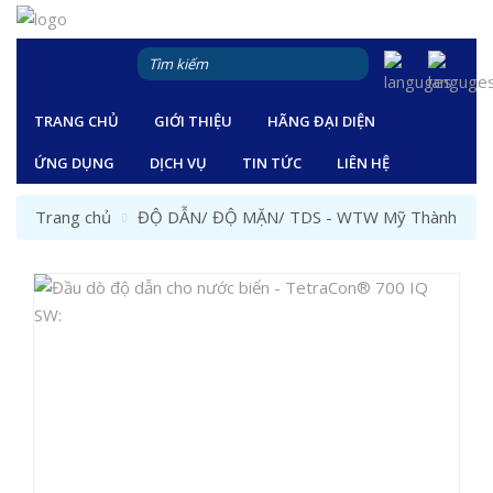
TRANG CHỦ
GIỚI THIỆU
HÃNG ĐẠI DIỆN
ỨNG DỤNG
DỊCH VỤ
TIN TỨC
LIÊN HỆ
Trang chủ
ĐỘ DẪN/ ĐỘ MẶN/ TDS - WTW Mỹ Thành