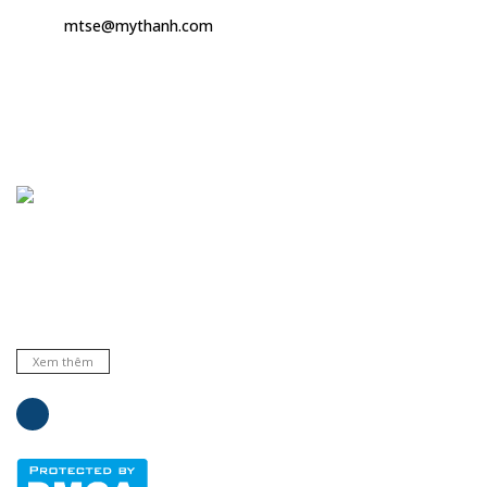
mtse@mythanh.com
Chuyên cung cấp thiết bị, máy móc, dụng cụ, hóa chất trong
phòng thí nghiệm, bệnh viện và trường học ... Đại lý phân phối
nhiều hãng nổi tiếng hàng đầu trên thế giới. Cam kết hàng
chất lượng và dịch vụ uy tín.
Xem thêm