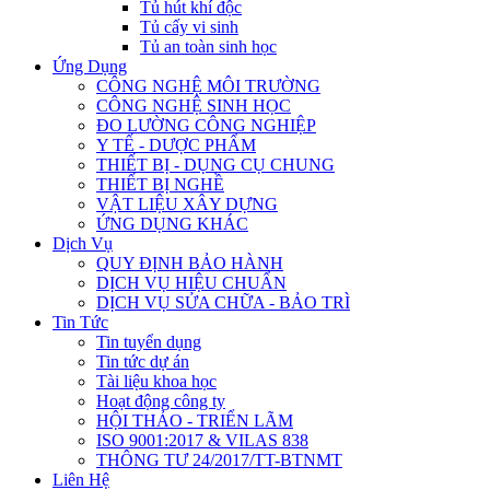
Tủ hút khí độc
Tủ cấy vi sinh
Tủ an toàn sinh học
Ứng Dụng
CÔNG NGHỆ MÔI TRƯỜNG
CÔNG NGHỆ SINH HỌC
ĐO LƯỜNG CÔNG NGHIỆP
Y TẾ - DƯỢC PHẨM
THIẾT BỊ - DỤNG CỤ CHUNG
THIẾT BỊ NGHỀ
VẬT LIỆU XÂY DỰNG
ỨNG DỤNG KHÁC
Dịch Vụ
QUY ĐỊNH BẢO HÀNH
DỊCH VỤ HIỆU CHUẨN
DỊCH VỤ SỬA CHỮA - BẢO TRÌ
Tin Tức
Tin tuyển dụng
Tin tức dự án
Tài liệu khoa học
Hoạt động công ty
HỘI THẢO - TRIỂN LÃM
ISO 9001:2017 & VILAS 838
THÔNG TƯ 24/2017/TT-BTNMT
Liên Hệ