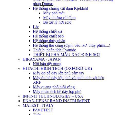
pháp Dumas
Hệ thống chưng cất đạm Kjeldahl
Máy phá mẫu
Máy chưng cất đạm
Bộ xử lý hơi acid
Lắc
Hệ thống chiết xơ
Hệ thống chiết béo
Hệ thống thủy phân
Hệ thống thủ công (đạm, béo, xơ, thủy phân,...)
Thiết bị phân tích Cyanide
THIẾT BỊ PHÁ MẪU XÁC ĐỊNH SO2
HIRAYAMA - JAPAN
Nồi hấp tiệt trùng
HITACHI HIGH-TECH (OXFORD-UK)
Máy đo bề dày lớp phủ cầm tay
Máy đo bề dày lớp phủ và phân tích vật liệu
XRF
Máy quang phổ tuổi vàng
Máy phân tích bề dày lớp phủ
INFINIT TECHNOLOGIES – USA
JINAN HENSGRAND INSTRUMENT
MATEST - ITALY
PAVETEST
Thép