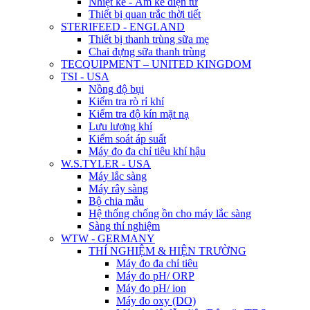
Nhiệt kế - Ẩm kế điện tử
Thiết bị quan trắc thời tiết
STERIFEED - ENGLAND
Thiết bị thanh trùng sữa mẹ
Chai đựng sữa thanh trùng
TECQUIPMENT – UNITED KINGDOM
TSI - USA
Nồng độ bụi
Kiểm tra rò rỉ khí
Kiểm tra độ kín mặt nạ
Lưu lượng khí
Kiểm soát áp suất
Máy đo đa chỉ tiêu khí hậu
W.S.TYLER - USA
Máy lắc sàng
Máy rây sàng
Bộ chia mẫu
Hệ thống chống ồn cho máy lắc sàng
Sàng thí nghiệm
WTW - GERMANY
THÍ NGHIỆM & HIỆN TRƯỜNG
Máy đo đa chỉ tiêu
Máy đo pH/ ORP
Máy đo pH/ ion
Máy đo oxy (DO)