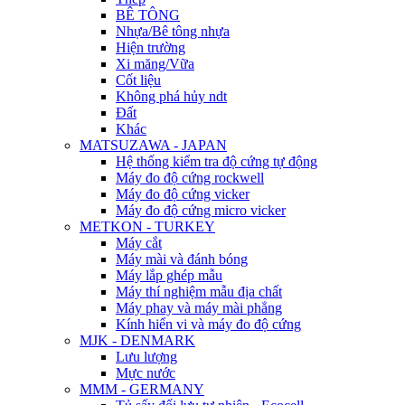
BÊ TÔNG
Nhựa/Bê tông nhựa
Hiện trường
Xi măng/Vữa
Cốt liệu
Không phá hủy ndt
Đất
Khác
MATSUZAWA - JAPAN
Hệ thống kiểm tra độ cứng tự động
Máy đo độ cứng rockwell
Máy đo độ cứng vicker
Máy đo độ cứng micro vicker
METKON - TURKEY
Máy cắt
Máy mài và đánh bóng
Máy lắp ghép mẫu
Máy thí nghiệm mẫu địa chất
Máy phay và máy mài phẳng
Kính hiển vi và máy đo độ cứng
MJK - DENMARK
Lưu lượng
Mực nước
MMM - GERMANY