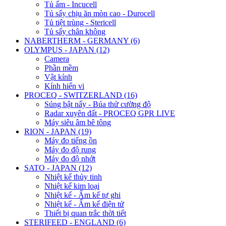
Tủ ấm - Incucell
Tủ sấy chịu ăn mòn cao - Durocell
Tủ tiệt trùng - Stericell
Tủ sấy chân không
NABERTHERM - GERMANY (6)
OLYMPUS - JAPAN (12)
Camera
Phần mềm
Vật kính
Kính hiển vi
PROCEQ - SWITZERLAND (16)
Súng bật nẩy - Búa thử cường độ
Radar xuyên đất - PROCEQ GPR LIVE
Máy siêu âm bê tông
RION - JAPAN (19)
Máy đo tiếng ồn
Máy đo độ rung
Máy đo độ nhớt
SATO - JAPAN (12)
Nhiệt kế thủy tinh
Nhiệt kế kim loại
Nhiệt kế - Ẩm kế tự ghi
Nhiệt kế - Ẩm kế điện tử
Thiết bị quan trắc thời tiết
STERIFEED - ENGLAND (6)