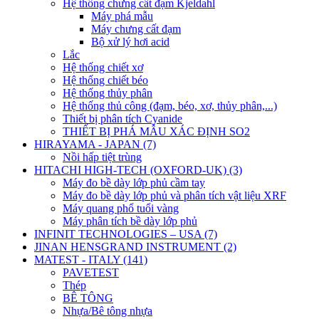
Hệ thống chưng cất đạm Kjeldahl
Máy phá mẫu
Máy chưng cất đạm
Bộ xử lý hơi acid
Lắc
Hệ thống chiết xơ
Hệ thống chiết béo
Hệ thống thủy phân
Hệ thống thủ công (đạm, béo, xơ, thủy phân,...)
Thiết bị phân tích Cyanide
THIẾT BỊ PHÁ MẪU XÁC ĐỊNH SO2
HIRAYAMA - JAPAN (7)
Nồi hấp tiệt trùng
HITACHI HIGH-TECH (OXFORD-UK) (3)
Máy đo bề dày lớp phủ cầm tay
Máy đo bề dày lớp phủ và phân tích vật liệu XRF
Máy quang phổ tuổi vàng
Máy phân tích bề dày lớp phủ
INFINIT TECHNOLOGIES – USA (7)
JINAN HENSGRAND INSTRUMENT (2)
MATEST - ITALY (141)
PAVETEST
Thép
BÊ TÔNG
Nhựa/Bê tông nhựa