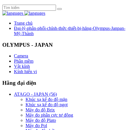
Trang chủ
Đại-lý-phân-phối-chính-thức-thiết-bị-hãng-Olympus-Janpan-
Mỹ-Thành
OLYMPUS - JAPAN
Camera
Phần mềm
Vật kính
Kính hiển vi
Hãng đại diện
ATAGO - JAPAN (56)
Khúc xạ kế đo độ mặn
Khúc xạ kế đo độ ngọt
Máy đo độ Brix
Máy đo phân cực tự động
Máy đo độ Plato
Máy đo Pol