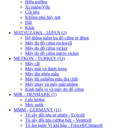
Hiện trường
Xi măng/Vữa
Cốt liệu
Không phá hủy ndt
Đất
Khác
MATSUZAWA - JAPAN (2)
Hệ thống kiểm tra độ cứng tự động
Máy đo độ cứng rockwell
Máy đo độ cứng vicker
Máy đo độ cứng micro vicker
METKON - TURKEY (53)
Máy cắt
Máy mài và đánh bóng
Máy lắp ghép mẫu
Máy thí nghiệm mẫu địa chất
Máy phay và máy mài phẳng
Kính hiển vi và máy đo độ cứng
MJK - DENMARK (1)
Lưu lượng
Mực nước
MMM - GERMANY (11)
Tủ sấy đối lưu tự nhiên - Ecocell
Tủ sấy đối lưu cưỡng bức - Venticell
Tủ ấm lạnh/ Vi khí hậu - Friocell/Climacell