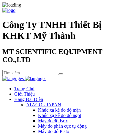
Công Ty TNHH Thiết Bị
KHKT Mỹ Thành
MT SCIENTIFIC EQUIPMENT
CO.,LTD
Trang Chủ
Giới Thiệu
Hãng Đại Diện
ATAGO - JAPAN
Khúc xạ kế đo độ mặn
Khúc xạ kế đo độ ngọt
Máy đo độ Brix
Máy đo phân cực tự động
Máy đo độ Plato