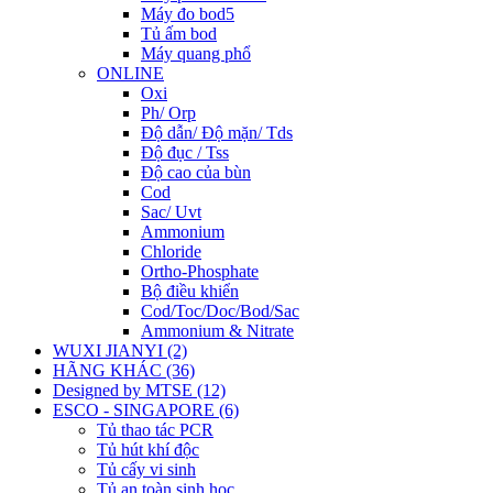
Máy đo bod5
Tủ ấm bod
Máy quang phổ
ONLINE
Oxi
Ph/ Orp
Độ dẫn/ Độ mặn/ Tds
Độ đục / Tss
Độ cao của bùn
Cod
Sac/ Uvt
Ammonium
Chloride
Ortho-Phosphate
Bộ điều khiển
Cod/Toc/Doc/Bod/Sac
Ammonium & Nitrate
WUXI JIANYI (2)
HÃNG KHÁC (36)
Designed by MTSE (12)
ESCO - SINGAPORE (6)
Tủ thao tác PCR
Tủ hút khí độc
Tủ cấy vi sinh
Tủ an toàn sinh học