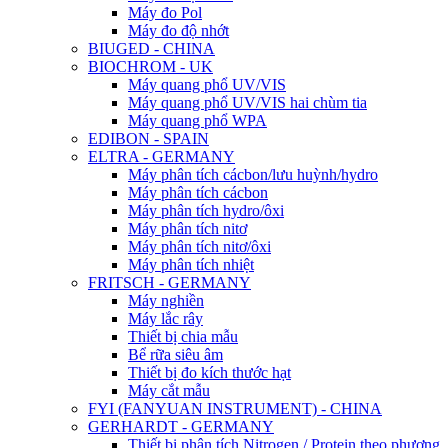
Máy đo Pol
Máy đo độ nhớt
BIUGED - CHINA
BIOCHROM - UK
Máy quang phổ UV/VIS
Máy quang phổ UV/VIS hai chùm tia
Máy quang phổ WPA
EDIBON - SPAIN
ELTRA - GERMANY
Máy phân tích cácbon/lưu huỳnh/hydro
Máy phân tích cácbon
Máy phân tích hydro/ôxi
Máy phân tích nitơ
Máy phân tích nitơ/ôxi
Máy phân tích nhiệt
FRITSCH - GERMANY
Máy nghiền
Máy lắc rây
Thiết bị chia mẫu
Bể rữa siêu âm
Thiết bị đo kích thước hạt
Máy cắt mẫu
FYI (FANYUAN INSTRUMENT) - CHINA
GERHARDT - GERMANY
Thiết bị phân tích Nitrogen / Protein theo phương