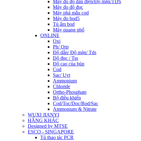
Máy đo độ dẫn điện/Độ mặn/TDS
Máy đo độ đục
Máy phá mẫu cod
Máy đo bod5
Tủ ấm bod
Máy quang phổ
ONLINE
Oxi
Ph/ Orp
Độ dẫn/ Độ mặn/ Tds
Độ đục / Tss
Độ cao của bùn
Cod
Sac/ Uvt
Ammonium
Chloride
Ortho-Phosphate
Bộ điều khiển
Cod/Toc/Doc/Bod/Sac
Ammonium & Nitrate
WUXI JIANYI
HÃNG KHÁC
Designed by MTSE
ESCO - SINGAPORE
Tủ thao tác PCR