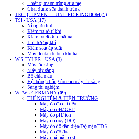
Thiết bị thanh trùng sữa mẹ
Chai đựng sữa thanh trùng
TECQUIPMENT – UNITED KINGDOM (5)
TSI - USA (17)
Nồng độ bụi
Kiểm tra rò rỉ khí
Kiểm tra độ kín mặt nạ
Lưu lượng khí
Kiểm soát áp suất
Máy đo đa chỉ tiêu khí hậu
W.S.TYLER - USA (3)
Máy lắc sàng
Máy rây sàng
Bộ chia mẫu
Hệ thống chống ồn cho máy lắc sàng
Sàng thí nghiệm
WTW - GERMANY (69)
THÍ NGHIỆM & HIỆN TRƯỜNG
Máy đo đa chỉ tiêu
Máy đo pH/ ORP
Máy đo pH/ ion
Máy đo oxy (DO)
Máy đo độ dẫn điện/Độ mặn/TDS
Máy đo độ đục
Máy phá mẫu cod