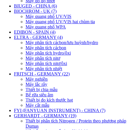
Máy đo độ nhớt
BIUGED - CHINA (6)
BIOCHROM - UK (7)
Máy quang phổ UV/VIS
Máy quang phổ UV/VIS hai chùm tia
Máy quang phổ WPA
EDIBON - SPAIN (4)
ELTRA - GERMANY (4)
Máy phân tích cácbon/lưu huỳnh/hydro
Máy phân tích cácbon
Máy phân tích hydro/ôxi
Máy phân tích nitơ
Máy phân tích nitơ/ôxi
Máy phân tích nhiệt
FRITSCH - GERMANY (22)
Máy nghiền
Máy lắc rây
Thiết bị chia mẫu
Bể rữa siêu âm
Thiết bị đo kích thước hạt
Máy cắt mẫu
FYI (FANYUAN INSTRUMENT) - CHINA (7)
GERHARDT - GERMANY (19)
Thiết bị phân tích Nitrogen / Protein theo phương pháp
Dumas