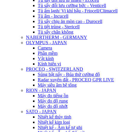
Tủ sấy đối lưu tự nhiên - Ecocell
Tủ sấy đối lưu cưỡng bức - Venticell
Tủ ấm lạnh/ Vi khí hậu - Friocell/Climacell
Tủ ấm - Incucell
Tủ sấy chịu ăn mòn cao - Durocell
Tủ tiệt trùng - Stericell
Tủ sấy chân không
NABERTHERM - GERMANY
OLYMPUS - JAPAN
Camera
Phần mềm
Vật kính
Kính hiển vi
PROCEQ - SWITZERLAND
Súng bật nẩy - Búa thử cường độ
Radar xuyên đất - PROCEQ GPR LIVE
Máy siêu âm bê tông
RION - JAPAN
Máy đo tiếng ồn
Máy đo độ rung
Máy đo độ nhớt
SATO - JAPAN
Nhiệt kế thủy tinh
Nhiệt kế kim loại
Nhiệt kế - Ẩm kế tự ghi