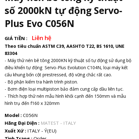
số 2000kN tự động Servo-
Plus Evo C056N
Liên hệ
GIÁ TIỀN :
Theo tiêu chuẩn ASTM C39, AASHTO T22, BS 1610, UNE
83304
- Máy thử nén bê tông 2000KN kỹ thuật số tự động sử dụng bộ
điều khiển tự động Servo-Plus Evolution C104N, loại máy kết
cấu khung bốn cột prestressed, độ vững chắc rất cao.
- Bộ phận kiểm tra hành trình piston.
- Bơm điện loại multipiston bảo đảm cung cấp dầu liên tục.
- Thích hợp thử nén mẫu hình khối cạnh đến 150mm và mẫu
hình trụ đến f160 x 320mm
Model :
C056N
Hãng Đại Diện :
MATEST - ITALY
Xuất Xứ :
ITALY - Ý(EU)
Tình Trạng :
Order