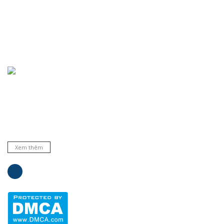
Chuyên cung cấp thiết bị, máy móc, dụng cụ, hóa chất trong
phòng thí nghiệm, bệnh viện và trường học ... Đại lý phân phối
nhiều hãng nổi tiếng hàng đầu trên thế giới. Cam kết hàng
chất lượng và dịch vụ uy tín.
Xem thêm