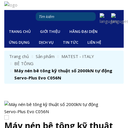
TRANG CHỦ
GIỚI THIỆU
HÃNG ĐẠI DIỆN
ỨNG DỤNG
DỊCH VỤ
TIN TỨC
LIÊN HỆ
Trang chủ
Sản phẩm
MATEST - ITALY
BÊ TÔNG
Máy nén bê tông kỹ thuật số 2000kN tự động
Servo-Plus Evo C056N
Máy nén bê tông kỹ thuật