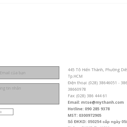
ệ
Trụ sở chính TPHCM
445 Tô Hiến Thành, Phường Diê
Tp.HCM
Điện thoại: (028) 38646051 - 3
38660978
Fax: (028) 386 444 61
Email: mtse@mythanh.com
Hotline: 090 285 9378
i
MST: 0300972905
Số ĐKKD: 050254 cấp ngày 05/