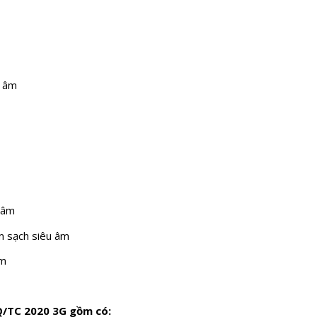
u âm
 âm
m sạch siêu âm
âm
IQ/TC 2020 3G gồm có: