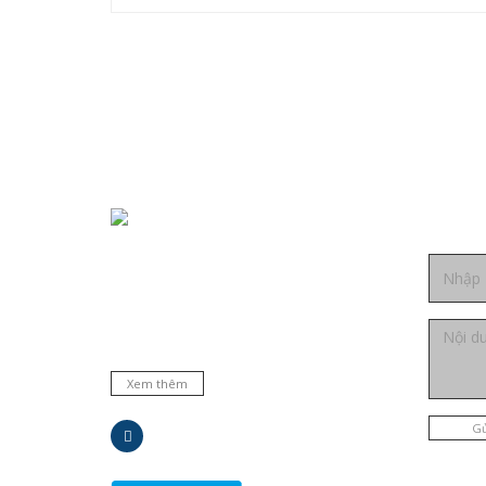
Liên h
Chuyên cung cấp thiết bị, máy móc, dụng cụ,
hóa chất trong phòng thí nghiệm, bệnh viện và
trường học ... Đại lý phân phối nhiều hãng nổi
tiếng hàng đầu trên thế giới. Cam kết hàng
chất lượng và dịch vụ uy tín.
Xem thêm
Gử