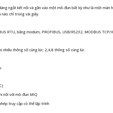
 dàng ngắt kết nối và gắn vào một mô-đun bất kỳ như là một màn hìn
 nào chỉ trong vài giây.
 MODBUS RTU, bằng modum, PROFIBUS, USB/RS232, MODBUS TCP/IP
hị nhiều thông số cùng lúc: 2,4,8 thông số cùng lúc
u
C)
hi nối với mô-đun MIQ
ép truy cập có thể lập trình