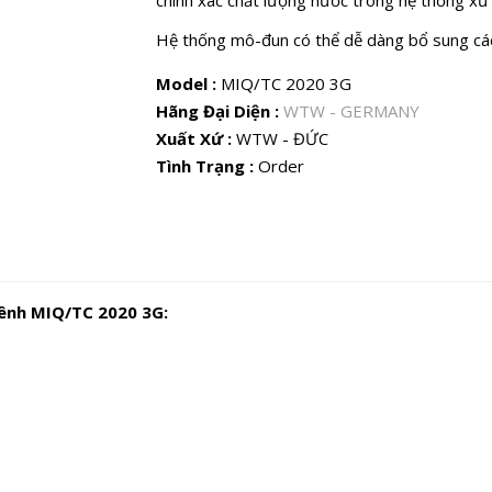
chính xác chất lượng nước trong hệ thống xử l
Hệ thống mô-đun có thể dễ dàng bổ sung các
Model :
MIQ/TC 2020 3G
Hãng Đại Diện :
WTW - GERMANY
Xuất Xứ :
WTW - ĐỨC
Tình Trạng :
Order
kênh MIQ/TC 2020 3G: