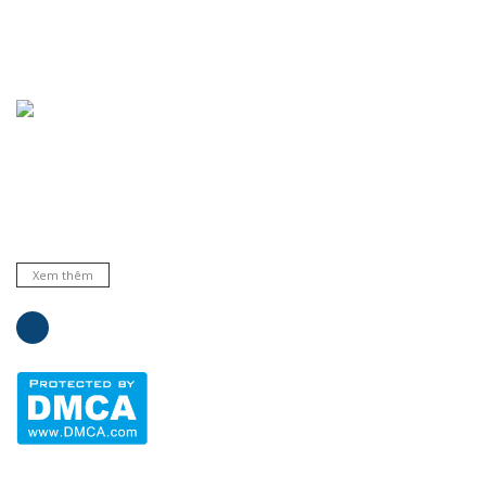
Chuyên cung cấp thiết bị, máy móc, dụng cụ, hóa chất trong
phòng thí nghiệm, bệnh viện và trường học ... Đại lý phân phối
nhiều hãng nổi tiếng hàng đầu trên thế giới. Cam kết hàng
chất lượng và dịch vụ uy tín.
Xem thêm