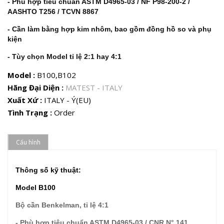
- Phù hợp tiêu chuẩn ASTM D4965-03 / NF P98-200-2 /
AASHTO T256 / TCVN 8867
- Cần làm bằng hợp kim nhôm, bao gồm đồng hồ so và phụ
kiện
- Tùy chọn Model tỉ lệ 2:1 hay 4:1
Model :
B100,B102
Hãng Đại Diện :
MATEST - ITALY
Xuất Xứ :
ITALY - Ý(EU)
Tình Trạng :
Order
Cấu hình
Thông số kỹ thuật:
Model B100
Bộ cần Benkelman, tỉ lệ 4:1
- Phù hợp tiêu chuẩn ASTM D4965-03 / CNR N° 141