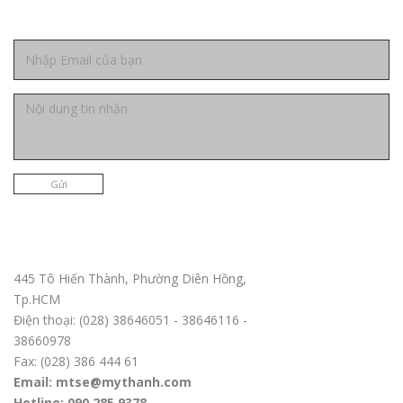
Liên hệ
Gửi
Trụ sở chính TPHCM
445 Tô Hiến Thành, Phường Diên Hồng,
Tp.HCM
Điện thoại: (028) 38646051 - 38646116 -
38660978
Fax: (028) 386 444 61
Email: mtse@mythanh.com
Hotline: 090 285 9378