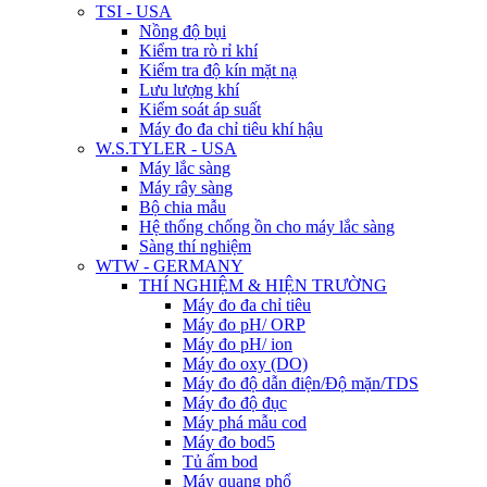
TSI - USA
Nồng độ bụi
Kiểm tra rò rỉ khí
Kiểm tra độ kín mặt nạ
Lưu lượng khí
Kiểm soát áp suất
Máy đo đa chỉ tiêu khí hậu
W.S.TYLER - USA
Máy lắc sàng
Máy rây sàng
Bộ chia mẫu
Hệ thống chống ồn cho máy lắc sàng
Sàng thí nghiệm
WTW - GERMANY
THÍ NGHIỆM & HIỆN TRƯỜNG
Máy đo đa chỉ tiêu
Máy đo pH/ ORP
Máy đo pH/ ion
Máy đo oxy (DO)
Máy đo độ dẫn điện/Độ mặn/TDS
Máy đo độ đục
Máy phá mẫu cod
Máy đo bod5
Tủ ấm bod
Máy quang phổ