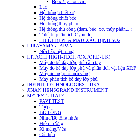
Bộ xử lý hơi acid
Lắc
Hệ thống chiết xơ
Hệ thống chiết béo
Hệ thống thủy phân
Hệ thống thủ công (đạm, béo, xơ, thủy phân,...)
Thiết bị phân tích Cyanide
THIẾT BỊ PHÁ MẪU XÁC ĐỊNH SO2
HIRAYAMA - JAPAN
Nồi hấp tiệt trùng
HITACHI HIGH-TECH (OXFORD-UK)
Máy đo bề dày lớp phủ cầm tay
Máy đo bề dày lớp phủ và phân tích vật liệu XRF
Máy quang phổ tuổi vàng
Máy phân tích bề dày lớp phủ
INFINIT TECHNOLOGIES – USA
JINAN HENSGRAND INSTRUMENT
MATEST - ITALY
PAVETEST
Thép
BÊ TÔNG
Nhựa/Bê tông nhựa
Hiện trường
Xi măng/Vữa
Cốt liệu