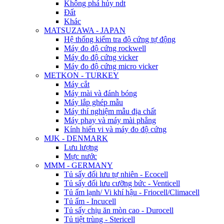
Không phá hủy ndt
Đất
Khác
MATSUZAWA - JAPAN
Hệ thống kiểm tra độ cứng tự động
Máy đo độ cứng rockwell
Máy đo độ cứng vicker
Máy đo độ cứng micro vicker
METKON - TURKEY
Máy cắt
Máy mài và đánh bóng
Máy lắp ghép mẫu
Máy thí nghiệm mẫu địa chất
Máy phay và máy mài phẳng
Kính hiển vi và máy đo độ cứng
MJK - DENMARK
Lưu lượng
Mực nước
MMM - GERMANY
Tủ sấy đối lưu tự nhiên - Ecocell
Tủ sấy đối lưu cưỡng bức - Venticell
Tủ ấm lạnh/ Vi khí hậu - Friocell/Climacell
Tủ ấm - Incucell
Tủ sấy chịu ăn mòn cao - Durocell
Tủ tiệt trùng - Stericell