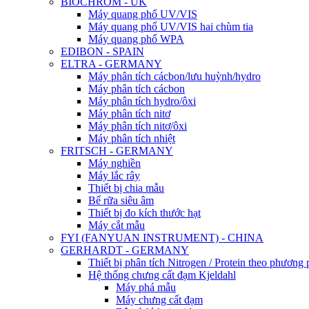
BIOCHROM - UK
Máy quang phổ UV/VIS
Máy quang phổ UV/VIS hai chùm tia
Máy quang phổ WPA
EDIBON - SPAIN
ELTRA - GERMANY
Máy phân tích cácbon/lưu huỳnh/hydro
Máy phân tích cácbon
Máy phân tích hydro/ôxi
Máy phân tích nitơ
Máy phân tích nitơ/ôxi
Máy phân tích nhiệt
FRITSCH - GERMANY
Máy nghiền
Máy lắc rây
Thiết bị chia mẫu
Bể rữa siêu âm
Thiết bị đo kích thước hạt
Máy cắt mẫu
FYI (FANYUAN INSTRUMENT) - CHINA
GERHARDT - GERMANY
Thiết bị phân tích Nitrogen / Protein theo phươn
Hệ thống chưng cất đạm Kjeldahl
Máy phá mẫu
Máy chưng cất đạm