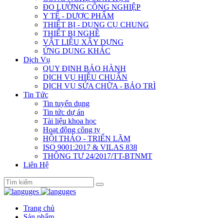
ĐO LƯỜNG CÔNG NGHIỆP
Y TẾ - DƯỢC PHẨM
THIẾT BỊ - DỤNG CỤ CHUNG
THIẾT BỊ NGHỀ
VẬT LIỆU XÂY DỰNG
ỨNG DỤNG KHÁC
Dịch Vụ
QUY ĐỊNH BẢO HÀNH
DỊCH VỤ HIỆU CHUẨN
DỊCH VỤ SỬA CHỮA - BẢO TRÌ
Tin Tức
Tin tuyển dụng
Tin tức dự án
Tài liệu khoa học
Hoạt động công ty
HỘI THẢO - TRIỂN LÃM
ISO 9001:2017 & VILAS 838
THÔNG TƯ 24/2017/TT-BTNMT
Liên Hệ
Trang chủ
Sản phẩm