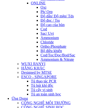
ONLINE
Oxi
Ph/ Orp
Độ dẫn/ Độ mặn/ Tds
Độ đục / Tss
Độ cao của bùn
Cod
Sac/ Uvt
Ammonium
Chloride
Ortho-Phosphate
Bộ điều khiển
Cod/Toc/Doc/Bod/Sac
Ammonium & Nitrate
WUXI JIANYI
HÃNG KHÁC
Designed by MTSE
ESCO - SINGAPORE
Tủ thao tác PCR
Tủ hút khí độc
Tủ cấy vi sinh
Tủ an toàn sinh học
Ứng Dụng
CÔNG NGHỆ MÔI TRƯỜNG
CÔNG NGHỆ SINH HỌC