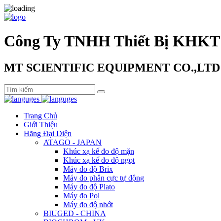
Công Ty TNHH Thiết Bị KHKT
MT SCIENTIFIC EQUIPMENT CO.,LTD
Trang Chủ
Giới Thiệu
Hãng Đại Diện
ATAGO - JAPAN
Khúc xạ kế đo độ mặn
Khúc xạ kế đo độ ngọt
Máy đo độ Brix
Máy đo phân cực tự động
Máy đo độ Plato
Máy đo Pol
Máy đo độ nhớt
BIUGED - CHINA