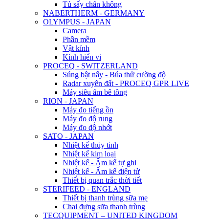
Tủ sấy chân không
NABERTHERM - GERMANY
OLYMPUS - JAPAN
Camera
Phần mềm
Vật kính
Kính hiển vi
PROCEQ - SWITZERLAND
Súng bật nẩy - Búa thử cường độ
Radar xuyên đất - PROCEQ GPR LIVE
Máy siêu âm bê tông
RION - JAPAN
Máy đo tiếng ồn
Máy đo độ rung
Máy đo độ nhớt
SATO - JAPAN
Nhiệt kế thủy tinh
Nhiệt kế kim loại
Nhiệt kế - Ẩm kế tự ghi
Nhiệt kế - Ẩm kế điện tử
Thiết bị quan trắc thời tiết
STERIFEED - ENGLAND
Thiết bị thanh trùng sữa mẹ
Chai đựng sữa thanh trùng
TECQUIPMENT – UNITED KINGDOM